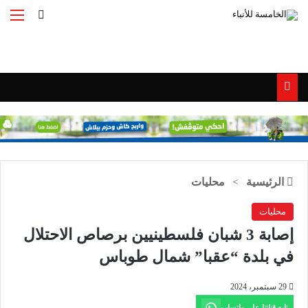
بحث عن
الق
الرئيسية
>
محليات
محليات
إصابة 3 شبان فلسطينيين برصاص الاحتلال
في بلدة “عقبا” شمال طوباس
29 سبتمبر، 2024
تابع قناتنا على واتساب