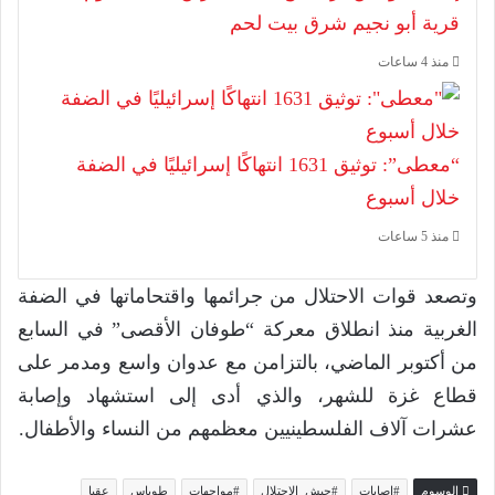
قرية أبو نجيم شرق بيت لحم
منذ 4 ساعات
“معطى”: توثيق 1631 انتهاكًا إسرائيليًا في الضفة
خلال أسبوع
منذ 5 ساعات
وتصعد قوات الاحتلال من جرائمها واقتحاماتها في الضفة
الغربية منذ انطلاق معركة “طوفان الأقصى” في السابع
من أكتوبر الماضي، بالتزامن مع عدوان واسع ومدمر على
قطاع غزة للشهر، والذي أدى إلى استشهاد وإصابة
عشرات آلاف الفلسطينيين معظمهم من النساء والأطفال.
الوسوم
#اصابات
#جيش_الاحتلال
#مواجهات
طوباس
عقبا