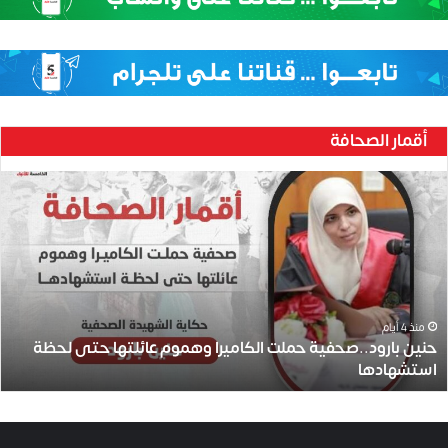
أقمار الصحافة
ح
ن
ي
ن
ب
ا
ر
و
منذ 4 أيام
حنين بارود..صحفية حملت الكاميرا وهموم عائلتها حتى لحظة
د
استشهادها
.
.
ص
ح