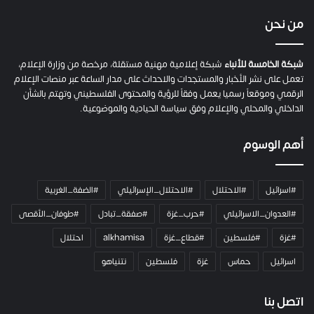
ف
ي
من نحن
ة
ح
م
شبكة الخامسة للأنباء
شبكة إعلامية مهنية مستقلة، مرخصة من وزارة الإعلام،
ل
تعمل على نشر الأخبار والمستجدات والاحداث على مدار الساعة عبر منصات الإعلام
ت
الرقمي وموقعاً رسميا يعمل وفقاً للرؤية والمحتوى الفلسطيني وتهتم بالشأن
ا
الداخلي والمحلي والإعلام وفق سياسة الحيادية والموضوعية.
ل
ك
أهم الوسوم
ا
م
ي
#اسرائيل
#الاحتلال
#الاحتلال_الإسرائيلي
#الضفة_الغربية
ر
ا
#العدوان_الاسرائيلي
#حرب_غزة
#صفقة_تبادل
#طوفان_الأقصى
و
#غزة
#فلسطين
#قطاع_غزة
alkhamisa
احتلال
ه
م
اسرائيل
حماس
غزة
فلسطين
نتنياهو
و
م
ع
اتصل بنا
ا