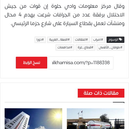
وقال مركز معلومات وادي حلوة إن قوات من جيش
الاحتلال برفقة عدد من الجرافات شرعت بهدم 4 محال
ومنشآت تعمل بقطاع السيارة على شارع حزما الرئيسي.
الوسوم
#اضراب
#اعتقالات
#الضفة_الغربية
#دورا
#طوفان_الأقصى
#قطاع_غزة
#مداهمات
نسخ الرابط
مقالات ذات صلة