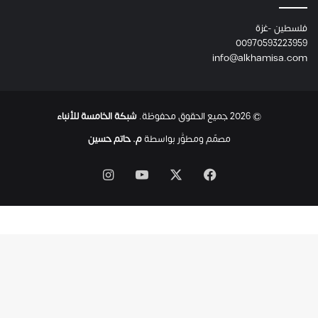
ئ
فلسطين -غزة
ل
00970593223959
ت
info@alkhamisa.com
ه
ا
ح
ت
© 2026 جميع الحقوق محفوظة.
شبكة الخامسة للأنباء
ى
ل
مصمّم ومطوَّر بواسطة
م. حاتم حسين
ح
ظ
‫X
فيسبوك
‫YouTube
انستقرام
ة
ا
س
ت
ش
ه
ا
د
ه
ا