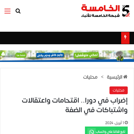
بحث عن
الق
الرئيسية
>
محليات
محليات
إضراب في دورا.. اقتحامات واعتقالات
واشتباكات في الضفة
1 أبريل، 2024
تابع قناتنا على واتساب