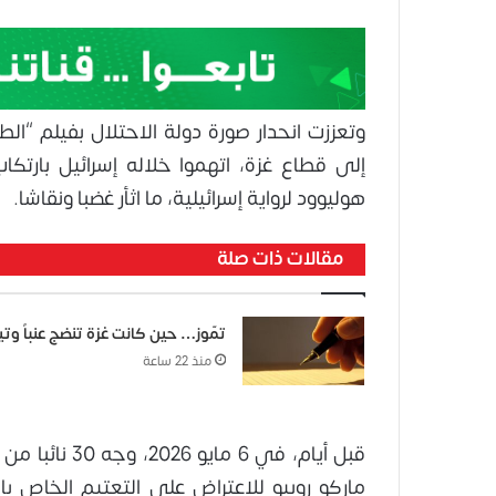
إلى قطاع غزة، اتهموا خلاله إسرائيل بارتكا
هوليوود لرواية إسرائيلية، ما اثأر غضبا ونقاشا.
مقالات ذات صلة
تمّوز… حين كانت غزة تنضج عنباً وتينا
منذ 22 ساعة
قبل أيام، في 
ماركو روبيو للاعتراض على التعتيم الخاص ب