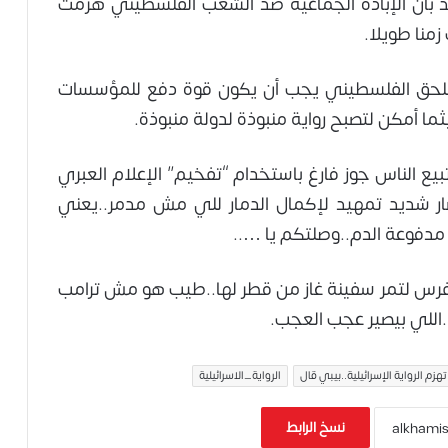
أكيد بأن الإبادة الجماعية ضد الشعب الفلسطيني هزمت
زمنا طويلا.
كي للحق الفلسطيني يجب أن يكون قوة دفع للمؤسسات
ثما أمكن لتصبح رواية منبوذة لدولة منبوذة.
ع الناس جوز فارغ باستخدام “تفخيم” الإعلام العبري
صار شديد تمهيد لإكمال الدمار للي مش مدمر..يعني
مدفوعة الدم..وصلتكم يا …..
فرس لتمر سفينة غاز من قطر لها..طيب هو مش ترامب
اللي بيصير عجب العجب.
تهزم الرواية الإسرائيلية..بيبي قال
الرواية_الاسرائيلية
نسخ الرابط