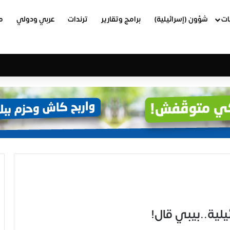
ات
شؤون (إسرائيلية)
برامج وتقارير
ترندات
عربي ودولي
م
ئيلية..بيبي قال!