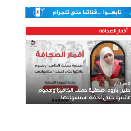
أقمار الصحافة
ين
رود..صحفية
لت
كاميرا
موم
ئلتها
ى
منذ 5 أيام
ظة
حنين بارود..صحفية حملت الكاميرا وهموم
تشهادها
عائلتها حتى لحظة استشهادها