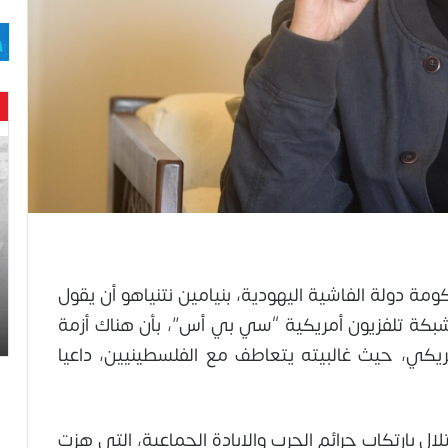
حن
با
حم
ال
وه
عا
حت
لح
مة دولة الفاشية اليهودية، بنيامين نتنياهو أن يقول
اس
شبكة تلفزيون أمريكية “سي بي أس”، بأن هناك أزمة
يكي، حيث غالبيته يتعاطف مع الفلسطينيين، داعيا
ال بارتكاب جرائم الحرب والإبادة الجماعية، التي هزت