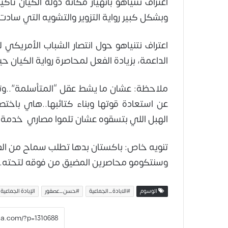
اعتراف نتنياهو بانهيار مكانة دولة الكيان ت
وبشكل كبير رواية التزوير والتشويه التي سادت 
اعتراف نتنياهو حول انتصار الشباب الأمري
الداعمة، بزيادة الفعل لمحاصرة رواية الكيان حي
ملاحظة: عشان ما يشط عقل “المتأسلمة”..وتبي
عن استعادة قوتها وبناء كتائبها..هاي باخت
الهبل اللي بتسقوه عشان تلموا مصاري خدمة 
تنويه خاص: باكستان بدها تطلب سماح من ال
وسنتكومو محاصرين المضيق من فوقه لتحته..
الوسوم
#الابادة_الجماعية
#حسن_عصفور
الإبادة الجماعية 