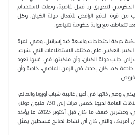
 الحكومي لتطويق رد فعل غاضبة، وصلت لاستخدام
يب من قوة الدفع الرافض لأفعال دولة الكيان، وكل
تعد تتعاطف مع رواية حكومة نتنياهو.
معات الأمريكية حركة احتجاجات واسعة ضد إسرائيل، وهي المرة
 ذلك الانعطاف الكبير، انعكس على مختلف الاستطلاعات التي نشرت،
 إلى جانب دولة الكيان، وأن ملكيتها في اغلبها تعود
ية خادعة كما كان يحدث في الزمن الماضي، خاصة وأن
مفروض.
يكي، وهي ذاتها في أعين غالبية شباب أوروبا والعالم،
دفع حكومة نتنياهو إلى مضاعفة ميزانية العلاقات العامة لديها خمس مرات إلى 730 مليون دولار،
أي خمسة أضعاف ما كانت في العام الماضي، وعشرين ضعف ما كان قبل أكتوبر 2023، ما يؤكد
ا في أمريكا، والتي كان أي نشاط لصالح فلسطين يمثل