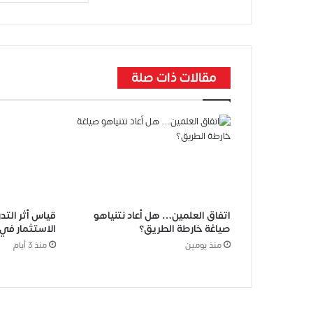
مقالات ذات صلة
اتفاق العلمين… هل أعاد نتنياهو
قياس أثر التد
صياغة خارطة الطريق؟
الاستثمار في ا
منذ يومين
منذ 3 أيام