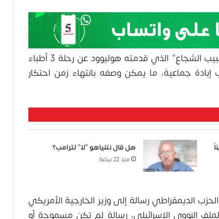
وتعززت انحدار صورة دولة الاحتلال بفيلم “الطبيب الشجاع” الذي قدمته هوليوود عن رحلة 3 أطباء
ب إبادة جماعية، ما يمكن وصفه بانتهاء زمن احتكار
ً
هل قال نتنياهو “لا” لترامب؟
منذ 22 ساعة
6 مايو 2026، وجه 30 نائبا من الحزب الديمقراطي رسالة إلى وزير الخارجية الأمريكي
الملف النووي الإسرائيلي، رسالة لم تكن مسموحة أو