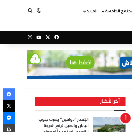
بحث عن
الوضع المظلم
جتمع الخامسة
المزيد
‫X
فيسبوك
‫YouTube
انستقرام
في
‫X
آخر الأخبار
ما
الإعصار “دولفين” يضرب جنوب
طب
اليابان والصين ترفع الدرجة
القصوى استعداداً لوصوله