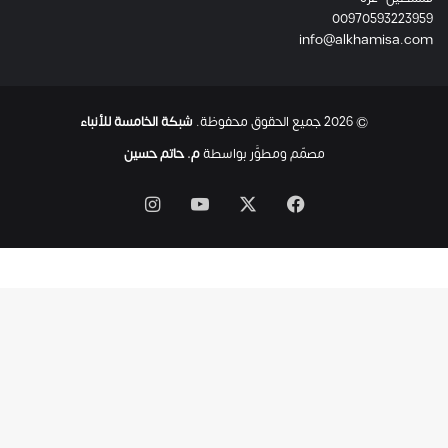
00970593223959
ت
info@alkhamisa.com
ه
ا
ح
ت
© 2026 جميع الحقوق محفوظة.
شبكة الخامسة للأنباء
ى
ل
مصمّم ومطوَّر بواسطة
م. حاتم حسين
ح
ظ
‫X
فيسبوك
‫YouTube
انستقرام
ة
ا
س
ت
ش
ه
ا
د
ه
ا