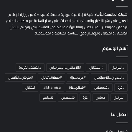
ة
ح
م
شبكة الخامسة للأنباء
شبكة إعلامية مهنية مستقلة، مرخصة من وزارة الإعلام،
ل
تعمل على نشر الأخبار والمستجدات والاحداث على مدار الساعة عبر منصات الإعلام
ت
الرقمي وموقعاً رسميا يعمل وفقاً للرؤية والمحتوى الفلسطيني وتهتم بالشأن
ا
الداخلي والمحلي والإعلام وفق سياسة الحيادية والموضوعية.
ل
ك
أهم الوسوم
ا
م
ي
#اسرائيل
#الاحتلال
#الاحتلال_الإسرائيلي
#الضفة_الغربية
ر
ا
#العدوان_الاسرائيلي
#حرب_غزة
#صفقة_تبادل
#طوفان_الأقصى
و
#غزة
#فلسطين
#قطاع_غزة
alkhamisa
احتلال
ه
م
اسرائيل
حماس
غزة
فلسطين
نتنياهو
و
م
ع
اتصل بنا
ا
ئ
فلسطين -غزة
ل