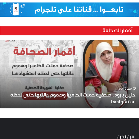
أقمار الصحافة
ح
ن
ي
ن
ب
ا
ر
و
منذ 5 أيام
حنين بارود..صحفية حملت الكاميرا وهموم عائلتها حتى لحظة
د
استشهادها
.
.
ص
ح
ف
ي
من نحن