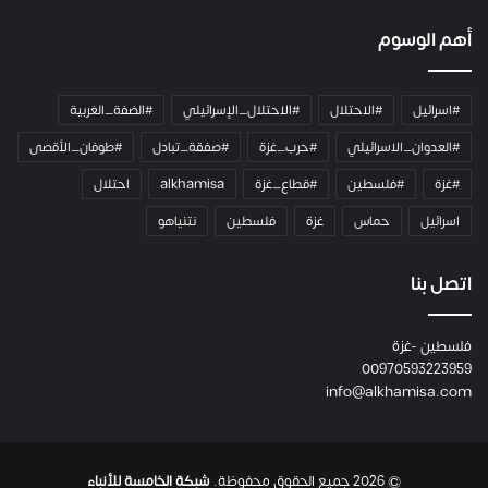
ل
ك
أهم الوسوم
ا
م
ي
#اسرائيل
#الاحتلال
#الاحتلال_الإسرائيلي
#الضفة_الغربية
ر
ا
#العدوان_الاسرائيلي
#حرب_غزة
#صفقة_تبادل
#طوفان_الأقصى
و
#غزة
#فلسطين
#قطاع_غزة
alkhamisa
احتلال
ه
م
اسرائيل
حماس
غزة
فلسطين
نتنياهو
و
م
ع
اتصل بنا
ا
ئ
فلسطين -غزة
ل
00970593223959
ت
info@alkhamisa.com
ه
ا
ح
ت
© 2026 جميع الحقوق محفوظة.
شبكة الخامسة للأنباء
ى