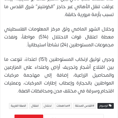
عرقلت تنقل الأهالي عبر حاجز “الكونتينر” شرق القدس ما
تسبب بأزمة مرورية خانقة.
وخلال الشهر الماضي وثق مركز المعلومات الفلسطيني
معطة اعتقال قوات الاحتلال (514) مواطناً، ونفذت
مجموعات المستوطنين (24) نشاطاً استيطانياً.
وجرى توثيق ارتكاب المستوطنين (151) اعتداءً، تنوعت ما
بين اقتلاع أشجار وتجريف أراضٍ واعتداء على المزارعين
والمحاصيل الزراعية، إضافة إلى مهاجمة مركبات
المواطنين بالحجارة وإعطاب إطارات المركبات، وعمليات
اقتحام وسرقة في مختلف مدن ومحافظات الضفة.
الوسوم
#القدس المحتلة
#مداهمات
احتلال
اعتقال
الضفة الغربية