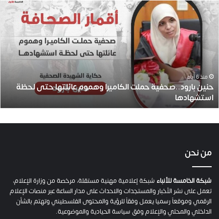
ح
ن
ي
ن
ب
ا
ر
و
منذ 6 أيام
حنين بارود..صحفية حملت الكاميرا وهموم عائلتها حتى لحظة
د
استشهادها
.
.
ص
ح
ف
ي
من نحن
ة
ح
م
شبكة الخامسة للأنباء
شبكة إعلامية مهنية مستقلة، مرخصة من وزارة الإعلام،
ل
تعمل على نشر الأخبار والمستجدات والاحداث على مدار الساعة عبر منصات الإعلام
ت
الرقمي وموقعاً رسميا يعمل وفقاً للرؤية والمحتوى الفلسطيني وتهتم بالشأن
ا
الداخلي والمحلي والإعلام وفق سياسة الحيادية والموضوعية.