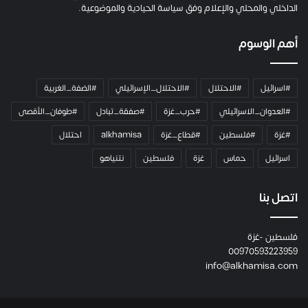
ا
الداخلي والمحلي والإعلام وفق سياسة الحيادية والموضوعية.
ل
ك
أهم الوسوم
ا
م
ي
#اسرائيل
#الاحتلال
#الاحتلال_الإسرائيلي
#الضفة_الغربية
ر
ا
#العدوان_الاسرائيلي
#حرب_غزة
#صفقة_تبادل
#طوفان_الأقصى
و
#غزة
#فلسطين
#قطاع_غزة
alkhamisa
احتلال
ه
م
اسرائيل
حماس
غزة
فلسطين
نتنياهو
و
م
ع
اتصل بنا
ا
ئ
فلسطين -غزة
ل
00970593223959
ت
info@alkhamisa.com
ه
ا
ح