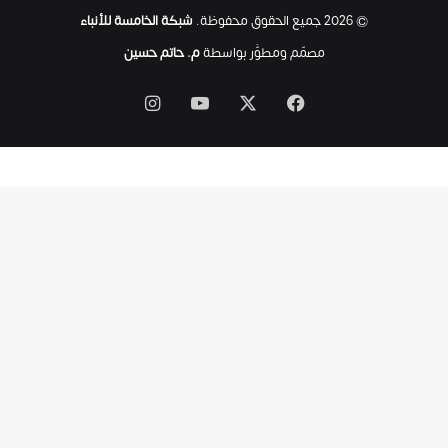
ت
© 2026 جميع الحقوق محفوظة.
شبكة الخامسة للأنباء
ى
ل
مصمّم ومطوَّر بواسطة
م. حاتم حسين
ح
ظ
‫X
فيسبوك
‫YouTube
انستقرام
ة
ا
س
ت
ش
ه
ا
د
ه
ا