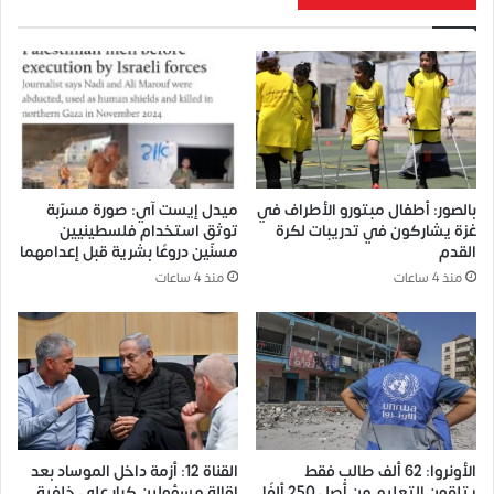
بالصور: أطفال مبتورو الأطراف في
ميدل إيست آي: صورة مسرّبة
غزة يشاركون في تدريبات لكرة
توثق استخدام فلسطينيين
القدم
مسنّين دروعًا بشرية قبل إعدامهما
منذ 4 ساعات
منذ 4 ساعات
الأونروا: 62 ألف طالب فقط
القناة 12: أزمة داخل الموساد بعد
يتلقون التعليم من أصل 250 ألفًا
إقالة مسؤولين كبار على خلفية