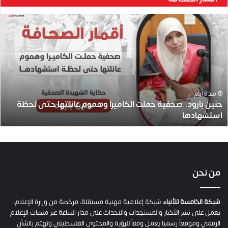
ح
ن
ي
ن
ب
ا
ر
و
منذ 6 أيام
حنين بارود..صحفية حملت الكاميرا وهموم عائلتها حتى لحظة
د
استشهادها
.
.
ص
ح
ف
ي
من نحن
ة
ح
م
شبكة الخامسة للأنباء
شبكة إعلامية مهنية مستقلة، مرخصة من وزارة الإعلام،
ل
تعمل على نشر الأخبار والمستجدات والاحداث على مدار الساعة عبر منصات الإعلام
ت
الرقمي وموقعاً رسميا يعمل وفقاً للرؤية والمحتوى الفلسطيني وتهتم بالشأن