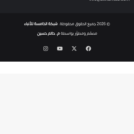
© 2026 جميع الحقوق محفوظة.
شبكة الخامسة للأنباء
مصمّم ومطوَّر بواسطة
م. حاتم حسين
‫X
فيسبوك
‫YouTube
انستقرام