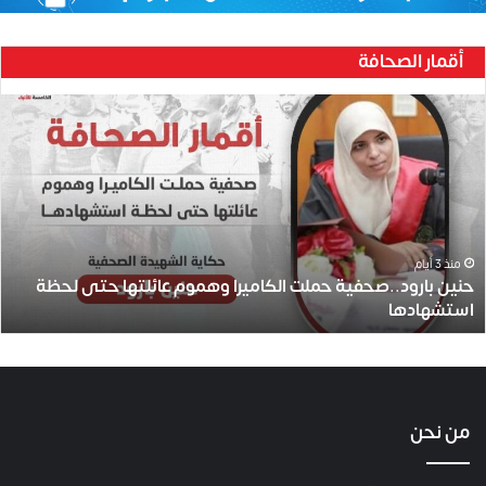
أقمار الصحافة
حنين
بارود..صحفية
حملت
الكاميرا
وهموم
عائلتها
حتى
لحظة
منذ 3 أيام
حنين بارود..صحفية حملت الكاميرا وهموم عائلتها حتى لحظة
استشهادها
استشهادها
من نحن