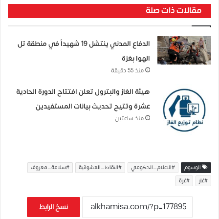
مقالات ذات صلة
الدفاع المدني ينتشل 19 شهيداً في منطقة تل
الهوا بغزة
منذ 55 دقيقة
هيئة الغاز والبترول تعلن افتتاح الدورة الحادية
عشرة وتتيح تحديث بيانات المستفيدين
منذ ساعتين
الوسوم
#الاعلام_الحكومي
#النقاط_العشوائية
#سلامة_معروف
#غاز
#غزة
نسخ الرابط