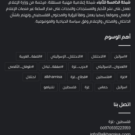
شبكة الخامسة للأنباء
شبكة إعلامية مهنية مستقلة، مرخصة من وزارة الإعلام،
تعمل على نشر الأخبار والمستجدات والاحداث على مدار الساعة عبر منصات الإعلام
الرقمي وموقعاً رسميا يعمل وفقاً للرؤية والمحتوى الفلسطيني وتهتم بالشأن
الداخلي والمحلي والإعلام وفق سياسة الحيادية والموضوعية.
أهم الوسوم
#اسرائيل
#الاحتلال
#الاحتلال_الإسرائيلي
#الضفة_الغربية
#العدوان_الاسرائيلي
#حرب_غزة
#صفقة_تبادل
#طوفان_الأقصى
#غزة
#فلسطين
#قطاع_غزة
alkhamisa
احتلال
اسرائيل
حماس
غزة
فلسطين
نتنياهو
اتصل بنا
فلسطين -غزة
00970593223959
info@alkhamisa.com