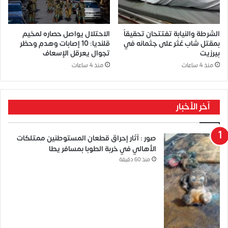
الشرطة والنيابة تفتتحان تحقيقاً
الاحتلال يواصل حصاره لمخيم
بمقتل شاب عُثر على جثمانه في
قلنديا: 10 إصابات وهدم وحظر
بيرزيت
تجوال يعرقل الإسعاف
منذ 4 ساعات
منذ 4 ساعات
آخر الأخبار
صور : آثار إحراق قطعان المستوطنين ممتلكات
الأهالي في خربة الطوبا بمسافر يطا
منذ 60 دقيقة