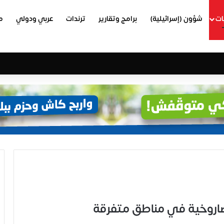
ات
شؤون (إسرائيلية)
برامج وتقارير
ترندات
عربي ودولي
م