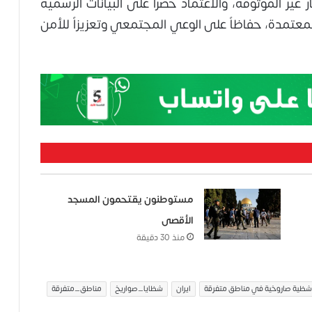
ار غير الموثوقة، والاعتماد حصراً على البيانات الرسمية
لمعتمدة، حفاظاً على الوعي المجتمعي وتعزيزاً للأمن
مستوطنون يقتحمون المسجد
الأقصى
منذ 30 دقيقة
ايران
شظايا_صواريخ
مناطق_متفرقة