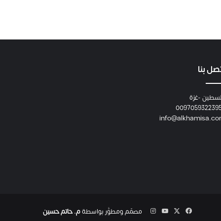
صل بنا
سطين -غزة
009705932239
info@alkhamisa.c
‫X
فيسبوك
‫YouTube
انستقرام
مصمّم ومطوَّر بواسطة
م. حاتم حسين