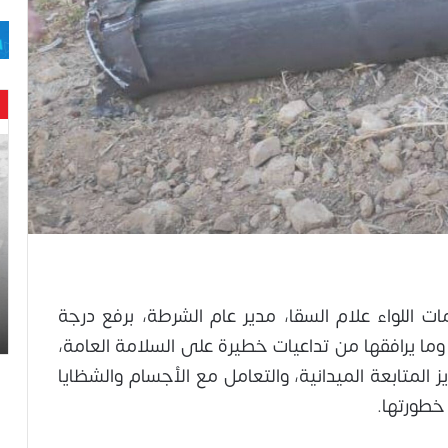
حن
با
حم
ال
وه
عا
حت
لح
اس
مات اللواء علام السقا، مدير عام الشرطة، برفع درجة
وما يرافقها من تداعيات خطيرة على السلامة العامة،
 المتابعة الميدانية، والتعامل مع الأجسام والشظايا
خطورتها.