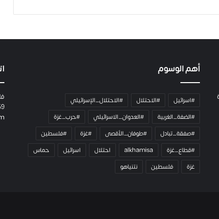
أهم الوسوم
ات
فل
#اسرائيل
#الاحتلال
#الاحتلال_الإسرائيلي
59
#الضفة_الغربية
#العدوان_الاسرائيلي
#حرب_غزة
om
#صفقة_تبادل
#طوفان_الأقصى
#غزة
#فلسطين
#قطاع_غزة
alkhamisa
احتلال
اسرائيل
حماس
غزة
فلسطين
نتنياهو