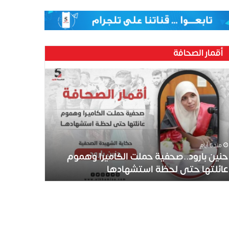
أقمار الصحافة
ين
رود..صحفية
لت
كاميرا
موم
ئلتها
ى
منذ 6 أيام
ظة
حنين بارود..صحفية حملت الكاميرا وهموم
تشهادها
عائلتها حتى لحظة استشهادها