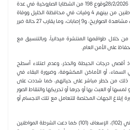
فقد سجلت إدارة العمليات المركزية منذ تاريخ 28/2/2026وقوع 198 من الشظايا الصاروخية في عدة
مناطق في المحافظات، نتج عنها وفاة 5 مواطنين من بينهم 4 وفيات في محافظة الخليل ووفاة
واحدة جراء سقوط أحد المواطنين من علو أثناء مشاهدة الصواريخ، و9 إصابات، وما يقارب 27 حالة ضرر
ل من خلال طواقمها المنتشرة ميدانياً، وبالتنسيق مع
فاظ على الأمن العام.
ذ أقصى درجات الحيطة والحذر، وعدم اعتلاء أسطح
ي السماء، أو الأماكن المكشوفة، وضرورة البقاء في
ه ذلك من خطر مباشر على حياتهم، كما شددت على
مسها أو العبث بها أو جرها أو تحريكها والتقاط الصور
رة إبلاغ الجهات المختصة للتعامل مع تلك الاجسام أو
الأرقام المجانية… الشرطة (100)، الدفاع المدني (102)، الإسعاف (101) كما دعت الشرطة المواطنين