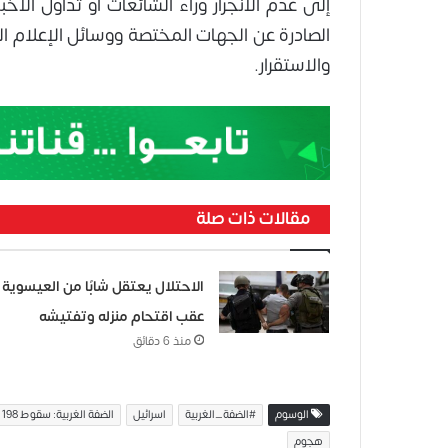
إلى عدم الانجرار وراء الشائعات أو تداول الأخب
الصادرة عن الجهات المختصة ووسائل الإعلام ا
والاستقرار.
مقالات ذات صلة
الاحتلال يعتقل شابًا من العيسوية
عقب اقتحام منزله وتفتيشه
منذ 6 دقائق
الوسوم
#الضفة_الغربية
اسرائيل
الضفة الغربية: سقوط 198 شظية صاروخية في مناطق متفرقة
هجوم