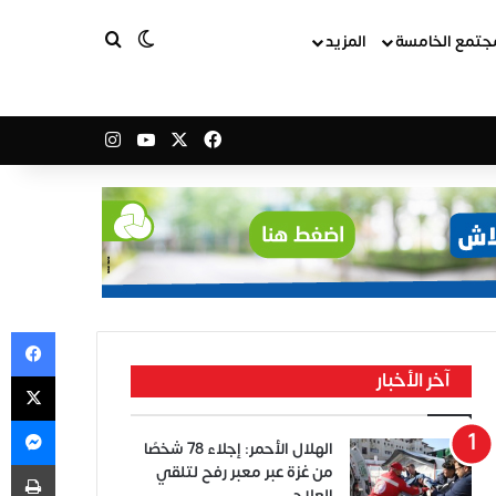
بحث عن
الوضع المظلم
جتمع الخامسة
المزيد
‫X
فيسبوك
‫YouTube
انستقرام
في
‫X
آخر الأخبار
ما
الهلال الأحمر: إجلاء 78 شخصًا
طب
من غزة عبر معبر رفح لتلقي
العلاج