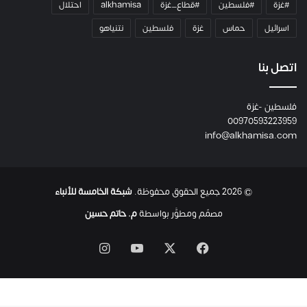
#غزة
#فلسطين
#قطاع_غزة
alkhamisa
احتلال
ه
م
اسرائيل
حماس
غزة
فلسطين
نتنياهو
و
م
ع
اتصل بنا
ا
ئ
فلسطين -غزة
ل
00970593223959
ت
info@alkhamisa.com
ه
ا
ح
ت
© 2026 جميع الحقوق محفوظة.
شبكة الخامسة للأنباء
ى
ل
مصمّم ومطوَّر بواسطة
م. حاتم حسين
ح
ظ
‫X
فيسبوك
‫YouTube
انستقرام
ة
ا
س
ت