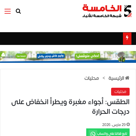
بحث عن
الق
الرئيسية
>
محليات
محليات
الطقس: أجواء مغبرة ويطرأ انخفاض على
درجات الحرارة
29 مارس، 2026
تابع قناتنا على واتساب