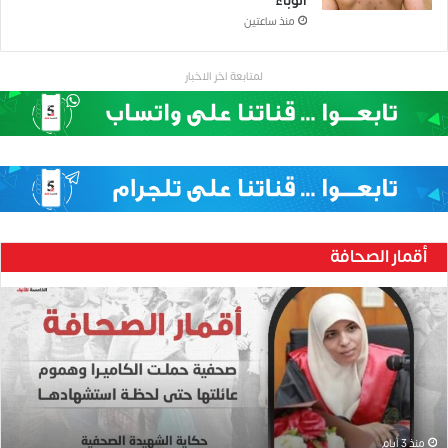
الوباء
منذ ساعتين
لمتابعة اخر الاخبار
أقمار الصحافة
ح
ن
ي
ن
ب
ا
ر
و
منذ 3 أيام