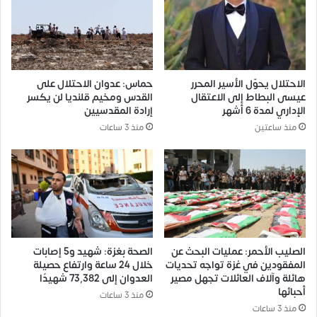
الاحتلال يحوّل الأسير المحرر
حماس: عدوان الاحتلال على
عيسى البطاط إلى الاعتقال
القدس ومخيم قلنديا لن يكسر
الإداري لمدة 6 أشهر
إرادة المقدسيين
منذ ساعتين
منذ 3 ساعات
الصليب الأحمر: عمليات البحث عن
الصحة بغزة: شهيد و5 إصابات
المفقودين في غزة تواجه تحديات
خلال 24 ساعة وارتفاع حصيلة
هائلة وآلاف العائلات تجهل مصير
العدوان إلى 73,382 شهيدًا
أحبائها
منذ 3 ساعات
منذ 3 ساعات