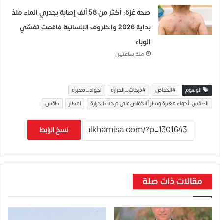
صحة غزة: أكثر من 58 ألف إصابة بجدري الماء منذ
بداية 2026 والظروف الإنسانية فاقمت تفشي
الوباء
منذ ساعتين
الوسوم
#انخفاض
#درجات_الحرارة
اجواء_مغبرة
الطقس: أجواء مغبرة ويطرأ انخفاض على درجات الحرارة
امطار
طقس
نسخ الرابط
مقالات ذات صلة