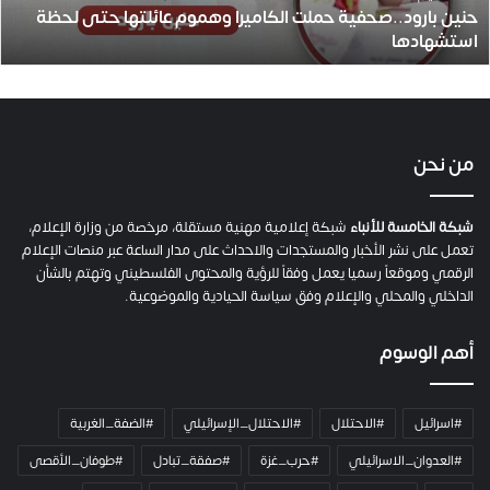
حنين بارود..صحفية حملت الكاميرا وهموم عائلتها حتى لحظة
د
استشهادها
.
.
ص
ح
ف
ي
من نحن
ة
ح
م
شبكة الخامسة للأنباء
شبكة إعلامية مهنية مستقلة، مرخصة من وزارة الإعلام،
ل
تعمل على نشر الأخبار والمستجدات والاحداث على مدار الساعة عبر منصات الإعلام
ت
الرقمي وموقعاً رسميا يعمل وفقاً للرؤية والمحتوى الفلسطيني وتهتم بالشأن
ا
الداخلي والمحلي والإعلام وفق سياسة الحيادية والموضوعية.
ل
ك
أهم الوسوم
ا
م
ي
#اسرائيل
#الاحتلال
#الاحتلال_الإسرائيلي
#الضفة_الغربية
ر
ا
#العدوان_الاسرائيلي
#حرب_غزة
#صفقة_تبادل
#طوفان_الأقصى
و