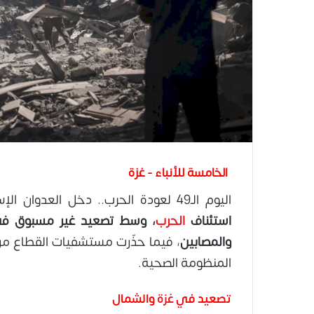
الخامسة للأنباء - غزة
اليوم الـ49 لعودة الحرب.. دخل العدوان الإسرائيلي على
استئناف
الحرب
، وسط تصعيد غير مسبوق في 
والمصابين
، فيما حذّرت مستشفيات القطاع من قر
المنظومة الصحية.
تصعيد في
غزة
والشمال