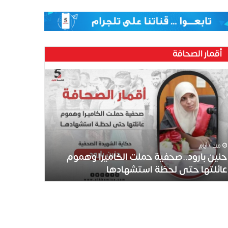
أقمار الصحافة
ين
رود..صحفية
لت
كاميرا
موم
ئلتها
ى
منذ 4 أيام
ظة
حنين بارود..صحفية حملت الكاميرا وهموم
تشهادها
عائلتها حتى لحظة استشهادها