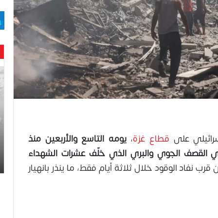
حن
با
حم
ال
وه
عا
حت
قطاع غزة
،
يومه التاسع والأربعين منذ
لح
القصف الجوي والبري الذي خلّف عشرات الشهداء
اس
ب نفاد الوقود خلال ثلاثة أيام فقط، ما ينذر بانهيار