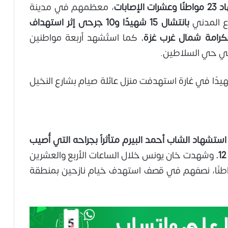
ت الإصابات
، معظمهم في مدينة
ع المدني
بانتشال 15 شهيدًا و10 جرحى إثر استهداف
كرامة شمال غرب غزة.
كما استُشهد أربعة مواطنين
 في حي السلاطين.
قت متأخر من مساء الأحد، ارتقى 15 شهيدًا في غارة استهدفت منزل عائلة صيام بشارع النخيل
ستشهاد الشاب أحمد البيرم متأثراً بجراحه التي أُصيب
وشهدت خان يونس خلال الساعات الأربع والعشرين
ة تصعيداً مكثفاً، حيث استشهد 20 مواطنًا، نصفهم في قصف استهدف خيام نازحين بمنطقة