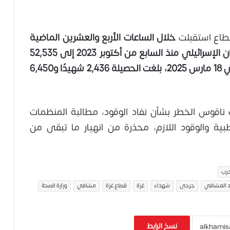
طاع استقبلت
خلال الساعات الأربع والعشرين الماضية
40 شهيدًا و125 جريحًا. وارتفعت حصيلة العدوان الإسرائيلي منذ السابع من أكتوبر 2023 إلى 52,535
شهيدًا و118,491 إصابة. ومنذ استئناف الحرب في 18 مارس 2025، بلغت الحصيلة 2,436 شهيدًا و6,450
ناقوس الخطر بشأن نفاد الوقود، مطالبة المنظمات
لطبية والوقود اللازم، محذرة من انهيار ما تبقى من
حرب
جرحى
شهداء
غزة
قطاع غزة
مشافي
وزارة الصحة
نسخ الرابط