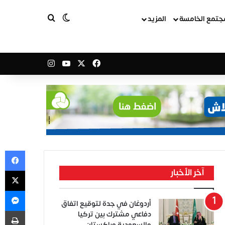
بحث عن
الوضع المظلم
جتمع الخامسة
المزيد
‫X
فيسبوك
‫YouTube
انستقرام
في
‫X
آخر الأخبار
ما
أردوغان في جدة لتوقيع اتفاق
طب
دفاعي مشترك بين تركيا
والسعودية وباكستان