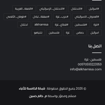
م
ي
#اسرائيل
#الاحتلال
#الاحتلال_الإسرائيلي
#الضفة_الغربية
ر
ا
#العدوان_الاسرائيلي
#حرب_غزة
#صفقة_تبادل
#طوفان_الأقصى
و
#غزة
#فلسطين
#قطاع_غزة
alkhamisa
احتلال
ه
م
اسرائيل
حماس
غزة
فلسطين
نتنياهو
و
م
ع
اتصل بنا
ا
ئ
فلسطين -غزة
ل
00970593223959
ت
info@alkhamisa.com
ه
ا
ح
ت
© 2026 جميع الحقوق محفوظة.
شبكة الخامسة للأنباء
ى
ل
مصمّم ومطوَّر بواسطة
م. حاتم حسين
ح
ظ