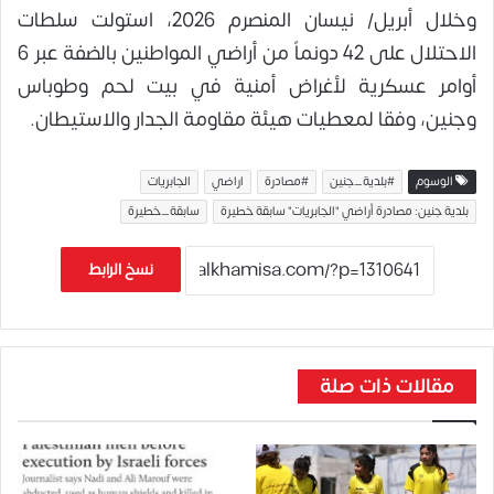
وخلال أبريل/ نيسان المنصرم 2026، استولت سلطات
الاحتلال على 42 دونماً من أراضي المواطنين بالضفة عبر 6
أوامر عسكرية لأغراض أمنية في بيت لحم وطوباس
وجنين، وفقا لمعطيات هيئة مقاومة الجدار والاستيطان.
الوسوم
#بلدية_جنين
#مصادرة
اراضي
الجابريات
بلدية جنين: مصادرة أراضي "الجابريات" سابقة خطيرة
سابقة_خطيرة
نسخ الرابط
مقالات ذات صلة