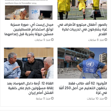
بالصور: أطفال مبتورو الأطراف في
ميدل إيست آي: صورة مسرّبة
غزة يشاركون في تدريبات لكرة
توثق استخدام فلسطينيين
القدم
مسنّين دروعًا بشرية قبل إعدامهما
منذ 8 ساعات
منذ 9 ساعات
الأونروا: 62 ألف طالب فقط
القناة 12: أزمة داخل الموساد بعد
يتلقون التعليم من أصل 250 ألفًا
إقالة مسؤولين كبار على خلفية
في غزة
الفشل أمام إيران
منذ 10 ساعات
منذ 11 ساعة