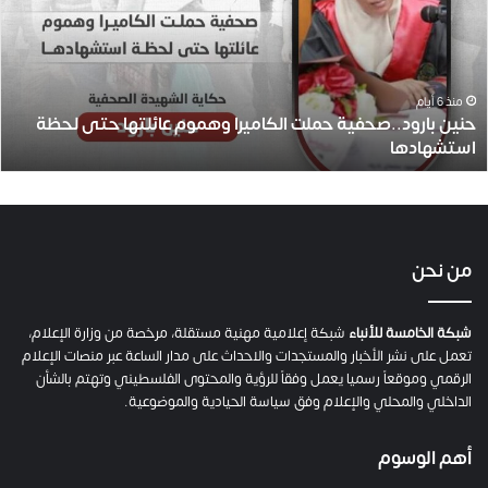
ن
ب
ا
ر
و
منذ 6 أيام
حنين بارود..صحفية حملت الكاميرا وهموم عائلتها حتى لحظة
د
استشهادها
.
.
ص
ح
ف
ي
من نحن
ة
ح
م
شبكة الخامسة للأنباء
شبكة إعلامية مهنية مستقلة، مرخصة من وزارة الإعلام،
ل
تعمل على نشر الأخبار والمستجدات والاحداث على مدار الساعة عبر منصات الإعلام
ت
الرقمي وموقعاً رسميا يعمل وفقاً للرؤية والمحتوى الفلسطيني وتهتم بالشأن
ا
الداخلي والمحلي والإعلام وفق سياسة الحيادية والموضوعية.
ل
ك
أهم الوسوم
ا