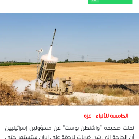
الخامسة للأنباء - غزة
نقلت صحيفة “واشنطن بوست” عن مسؤولين إسرائيليين
أن الحاجة إلى شن ضربات لاحقة على إيران ستستمر حتى