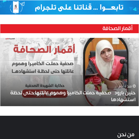
أقمار الصحافة
ح
ن
ي
ن
ب
ا
ر
و
منذ 4 أيام
حنين بارود..صحفية حملت الكاميرا وهموم عائلتها حتى لحظة
د
استشهادها
.
.
ص
ح
ف
ي
من نحن
ة