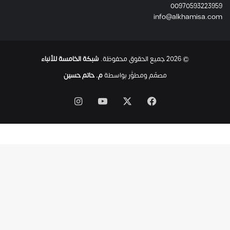
00970593223959
ت
info@alkhamisa.com
ه
ا
ح
ت
© 2026 جميع الحقوق محفوظة.
شبكة الخامسة للأنباء
ى
ل
مصمّم ومطوَّر بواسطة
م. حاتم حسين
ح
ظ
‫X
فيسبوك
‫YouTube
انستقرام
ة
ا
س
ت
ش
ه
ا
د
ه
ا