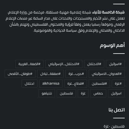
ح
م
شبكة الخامسة للأنباء
شبكة إعلامية مهنية مستقلة، مرخصة من وزارة الإعلام،
ل
تعمل على نشر الأخبار والمستجدات والاحداث على مدار الساعة عبر منصات الإعلام
ت
الرقمي وموقعاً رسميا يعمل وفقاً للرؤية والمحتوى الفلسطيني وتهتم بالشأن
ا
الداخلي والمحلي والإعلام وفق سياسة الحيادية والموضوعية.
ل
ك
أهم الوسوم
ا
م
ي
#اسرائيل
#الاحتلال
#الاحتلال_الإسرائيلي
#الضفة_الغربية
ر
ا
#العدوان_الاسرائيلي
#حرب_غزة
#صفقة_تبادل
#طوفان_الأقصى
و
#غزة
#فلسطين
#قطاع_غزة
alkhamisa
احتلال
ه
م
اسرائيل
حماس
غزة
فلسطين
نتنياهو
و
م
ع
اتصل بنا
ا
ئ
فلسطين -غزة
ل