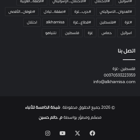
#اسرائيل
#الاحتلال
#الاحتلال_الإسرائيلي
#الضفة_الغربية
ر
ا
#العدوان_الاسرائيلي
#حرب_غزة
#صفقة_تبادل
#طوفان_الأقصى
و
#غزة
#فلسطين
#قطاع_غزة
alkhamisa
احتلال
ه
م
اسرائيل
حماس
غزة
فلسطين
نتنياهو
و
م
ع
اتصل بنا
ا
ئ
فلسطين -غزة
ل
00970593223959
ت
info@alkhamisa.com
ه
ا
ح
ت
© 2026 جميع الحقوق محفوظة.
شبكة الخامسة للأنباء
ى
ل
مصمّم ومطوَّر بواسطة
م. حاتم حسين
ح
ظ
‫X
فيسبوك
‫YouTube
انستقرام
ة