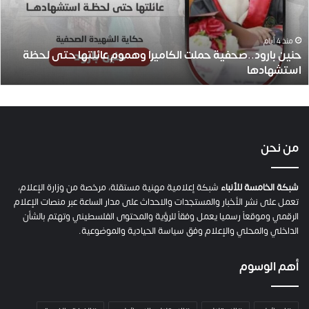
ا
ر
و
منذ 4 أيام
حنين بارود..صحفية حملت الكاميرا وهموم عائلتها حتى لحظة
د
استشهادها
.
.
ص
ح
ف
ي
من نحن
ة
ح
م
شبكة الخامسة للأنباء
شبكة إعلامية مهنية مستقلة، مرخصة من وزارة الإعلام،
ل
تعمل على نشر الأخبار والمستجدات والاحداث على مدار الساعة عبر منصات الإعلام
ت
الرقمي وموقعاً رسميا يعمل وفقاً للرؤية والمحتوى الفلسطيني وتهتم بالشأن
ا
الداخلي والمحلي والإعلام وفق سياسة الحيادية والموضوعية.
ل
ك
أهم الوسوم
ا
م
ي