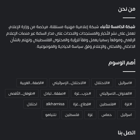
ي
من نحن
ة
ح
م
شبكة الخامسة للأنباء
شبكة إعلامية مهنية مستقلة، مرخصة من وزارة الإعلام،
ل
تعمل على نشر الأخبار والمستجدات والاحداث على مدار الساعة عبر منصات الإعلام
ت
الرقمي وموقعاً رسميا يعمل وفقاً للرؤية والمحتوى الفلسطيني وتهتم بالشأن
ا
الداخلي والمحلي والإعلام وفق سياسة الحيادية والموضوعية.
ل
ك
أهم الوسوم
ا
م
ي
#اسرائيل
#الاحتلال
#الاحتلال_الإسرائيلي
#الضفة_الغربية
ر
ا
#العدوان_الاسرائيلي
#حرب_غزة
#صفقة_تبادل
#طوفان_الأقصى
و
#غزة
#فلسطين
#قطاع_غزة
alkhamisa
احتلال
ه
م
اسرائيل
حماس
غزة
فلسطين
نتنياهو
و
م
ع
اتصل بنا
ا