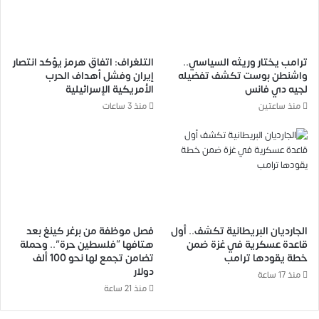
ترامب يختار وريثه السياسي..
التلغراف: اتفاق هرمز يؤكد انتصار
واشنطن بوست تكشف تفضيله
إيران وفشل أهداف الحرب
لجيه دي فانس
الأمريكية الإسرائيلية
منذ ساعتين
منذ 3 ساعات
الجارديان البريطانية تكشف.. أول
فصل موظفة من برغر كينغ بعد
قاعدة عسكرية في غزة ضمن
هتافها “فلسطين حرة”.. وحملة
خطة يقودها ترامب
تضامن تجمع لها نحو 100 ألف
دولار
منذ 17 ساعة
منذ 21 ساعة