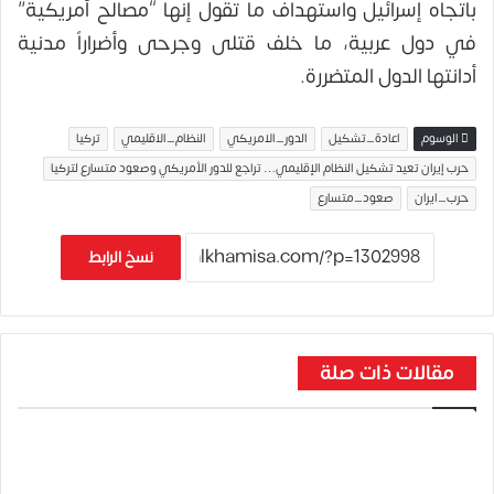
باتجاه إسرائيل واستهداف ما تقول إنها “مصالح أمريكية”
في دول عربية، ما خلف قتلى وجرحى وأضراراً مدنية
أدانتها الدول المتضررة.
الوسوم
اعادة_تشكيل
الدور_الامريكي
النظام_الاقليمي
تركيا
حرب إيران تعيد تشكيل النظام الإقليمي… تراجع للدور الأمريكي وصعود متسارع لتركيا
حرب_ايران
صعود_متسارع
نسخ الرابط
مقالات ذات صلة