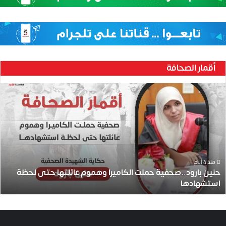
أقمار الصحافة
ح
ن
ي
ن
ب
ا
ر
و
منذ 4 أيام
حنين بارود..صحفية حملت الكاميرا وهموم عائلتها حتى لحظة
د
استشهادها
.
.
ص
ح
ف