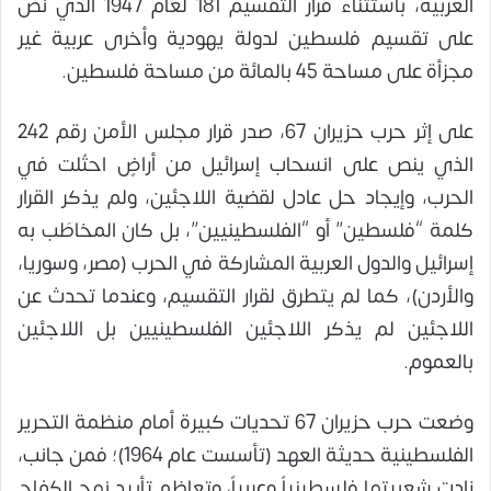
العربية، باستثناء قرار التقسيم 181 لعام 1947 الذي نص
على تقسيم فلسطين لدولة يهودية وأخرى عربية غير
مجزأة على مساحة 45 بالمائة من مساحة فلسطين.
على إثر حرب حزيران 67، صدر قرار مجلس الأمن رقم 242
الذي ينص على انسحاب إسرائيل من أراضٍ احتُلت في
الحرب، وإيجاد حل عادل لقضية اللاجئين، ولم يذكر القرار
كلمة “فلسطين” أو “الفلسطينيين”، بل كان المخاطَب به
إسرائيل والدول العربية المشاركة في الحرب (مصر، وسوريا،
والأردن)، كما لم يتطرق لقرار التقسيم، وعندما تحدث عن
اللاجئين لم يذكر اللاجئين الفلسطينيين بل اللاجئين
بالعموم.
وضعت حرب حزيران 67 تحديات كبيرة أمام منظمة التحرير
الفلسطينية حديثة العهد (تأسست عام 1964)؛ فمن جانب،
زادت شعبيتها فلسطينياً وعربياً، وتعاظم تأييد نهج الكفاح