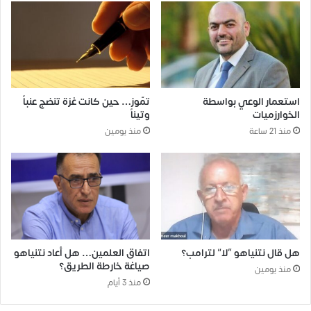
استعمار الوعي بواسطة
تمّوز… حين كانت غزة تنضج عنباً
الخوارزميات
وتيناً
منذ 21 ساعة
منذ يومين
هل قال نتنياهو “لا” لترامب؟
اتفاق العلمين… هل أعاد نتنياهو
صياغة خارطة الطريق؟
منذ يومين
منذ 3 أيام