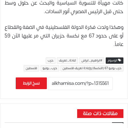
كانت مهيأة للتسوية السياسية والبحث عن حلول وسط
حتى قبل الرئيس المصري أنور السادات.
وهكذا ولدت فكرة الدولة الفلسطينية في الضفة والقطاع
أو على حدود 67 مع نكسة حزيران التي مر عليها الآن 59
عاماً.
الوسوم
#ابراهيم_ابراش
اعادة_تعريف
حرب
حرب يونيو 67 (النكسة) وإعادة تعريف فلسطين
حرب_يونيو
فلسطين
نسخ الرابط
مقالات ذات صلة