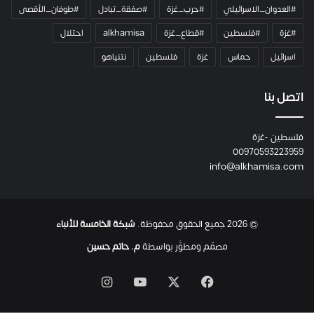
ا
#العدوان_الاسرائيلي
#حرب_غزة
#صفقة_تبادل
#طوفان_الأقصى
و
#غزة
#فلسطين
#قطاع_غزة
alkhamisa
احتلال
ه
م
اسرائيل
حماس
غزة
فلسطين
نتنياهو
و
م
ع
اتصل بنا
ا
ئ
فلسطين -غزة
ل
00970593223959
ت
info@alkhamisa.com
ه
ا
ح
ت
© 2026 جميع الحقوق محفوظة.
شبكة الخامسة للأنباء
ى
ل
مصمّم ومطوَّر بواسطة
م. حاتم حسين
ح
ظ
‫X
فيسبوك
‫YouTube
انستقرام
ة
ا