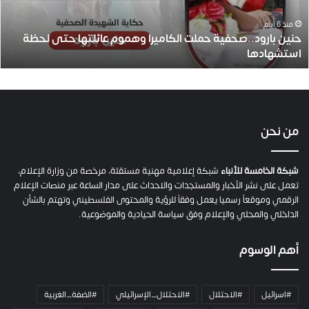
ر
و
منذ 6 أيام
حنين بارود..صحفية حملت الكاميرا وهموم عائلتها حتى لحظة
د
استشهادها
.
.
ص
ح
ف
ي
من نحن
ة
ح
م
شبكة الخامسة للأنباء
شبكة إعلامية مهنية مستقلة، مرخصة من وزارة الإعلام،
ل
تعمل على نشر الأخبار والمستجدات والاحداث على مدار الساعة عبر منصات الإعلام
ت
الرقمي وموقعاً رسميا يعمل وفقاً للرؤية والمحتوى الفلسطيني وتهتم بالشأن
ا
الداخلي والمحلي والإعلام وفق سياسة الحيادية والموضوعية.
ل
ك
أهم الوسوم
ا
م
ي
#اسرائيل
#الاحتلال
#الاحتلال_الإسرائيلي
#الضفة_الغربية
ر