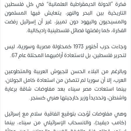
فكرة “الدولة الديمقراطية العلمانية” في كل فلسطين
التاريخية بين البحر والنهر، يتعايش فيها المسلمون
والمسيحيون واليهود دون تمييز، غير أن إسرائيل رفضت
الفكرة، كما رفضتها فصائل فلسطينية راديكالية.
وجاءت حرب أكتوبر 1973 كمحاولة مصرية وسورية، ليس
لتحرير فلسطين، بل لاستعادة أراضيهما المحتلة عام 67.
وبالرغم من البلاء الحسن للجيوش العربية والمتطوعين
العرب، إلا أن سوريا لم تتمكن من استعادة كامل الجولان،
بينما استعادت مصر سيناء بعد مفاوضات شاقة برعاية
واشنطن، وتحديداً وزير خارجيتها هنري كسنجر.
وهي مفاوضات تُوّجت بتوقيع اتفاقية سلام مع إسرائيل
(كامب ديفيد)، والانسحاب الإسرائيلي من سيناء، بينما