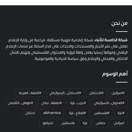
ص
ح
ف
ي
من نحن
ة
ح
م
شبكة الخامسة للأنباء
شبكة إعلامية مهنية مستقلة، مرخصة من وزارة الإعلام،
ل
تعمل على نشر الأخبار والمستجدات والاحداث على مدار الساعة عبر منصات الإعلام
ت
الرقمي وموقعاً رسميا يعمل وفقاً للرؤية والمحتوى الفلسطيني وتهتم بالشأن
ا
الداخلي والمحلي والإعلام وفق سياسة الحيادية والموضوعية.
ل
ك
أهم الوسوم
ا
م
ي
#اسرائيل
#الاحتلال
#الاحتلال_الإسرائيلي
#الضفة_الغربية
ر
ا
#العدوان_الاسرائيلي
#حرب_غزة
#صفقة_تبادل
#طوفان_الأقصى
و
#غزة
#فلسطين
#قطاع_غزة
alkhamisa
احتلال
ه
م
اسرائيل
حماس
غزة
فلسطين
نتنياهو
و