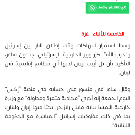
تابع قناتنا على واتساب
الخامسة للأنباء - غزة
وسط استمرار انتهاكات وقف إطلاق النار بين إسرائيل
و”حزب الله”، كرر وزير الخارجية الإسرائيلي، جدعون ساعر،
التأكيد بأن تل أبيب ليس لديها أي مطامع إقليمية في
لبنان.
وقال ساعر في منشور على حسابه في منصة “إكس”
اليوم الجمعة إنه أجرى “محادثة مثمرة ومطولة” مع وزيرة
خارجية النمسا بياته ماينل رايزنجر، بحثا فيها إيران ولبنان،
بما في ذلك مفاوضات إسرائيل “المباشرة مع الحكومة
اللبنانية”.