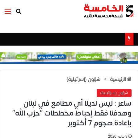
بحث عن
الق
الرئيسية
>
شؤون (إسرائيلية)
شؤون (إسرائيلية)
ساعر : ليس لدينا أي مطامع في لبنان
وهدفنا فقط إحباط مخططات “حزب الله”
بإعادة هجوم 7 أكتوبر
9 مايو، 2026