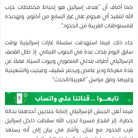
كما أضاف أن “هدف إسرائيل هو إحباط مخططات حزب
الله لتنفيذ أي هجوم على غرار السابع من أكتوبر، وتهديده
للمستوطنات القريبة من الحدود”.
جاء ذلك فيما استهدفت سلسلة غارات إسرائيلية بوقت
سابق اليوم بلدات عدة في الجنوب اللبناني. إذ طال القصف
الإسرائيلي أطراف بلدتي المنصوري وبيوت السيّاد فضلاً عن
بلدة معركة ودير عامص ويحمر شقيف، وعيتيت والشعيتية
وغيرها، وفق مراسل “العربية/الحدث”.
فيما أعلن الجيش الإسرائيلي إصابة جنديين أحدهما بحالة
خطرة، إثر انفجار مسيرة لحزب الله سقطت داخل إسرائيل
قرب الحدود مع لبنان. وأشار في بيان إلى أنه يستعد