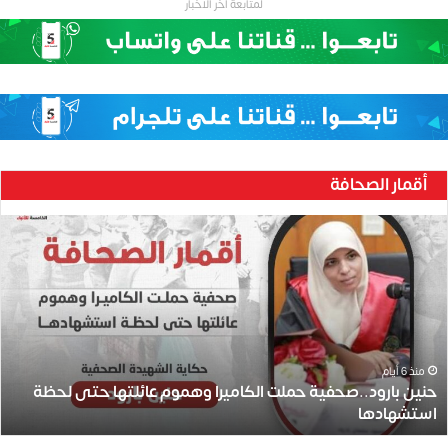
لمتابعة اخر الاخبار
أقمار الصحافة
ح
ن
ي
ن
ب
ا
ر
و
منذ 6 أيام
حنين بارود..صحفية حملت الكاميرا وهموم عائلتها حتى لحظة
د
استشهادها
.
.