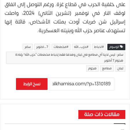
على خلفية الحرب في قطاع غزة. ورغم التوصل إلى اتفاق
لوقف النار في نوفمبر (تشرين الثاني) 2024، واصلت
إسرائيل شن ضربات أودت بمئات الأشخاص، قائلة إنها
تستهدف عناصر حزب الله وبنيته العسكرية.
الوسوم
#احباط
#حزب_الله
#مخططات
7_اكتوبر
ساعر
ساعر : ليس لدينا أي مطامع في لبنان وهدفنا فقط إحباط مخططات “حزب الله” بإعادة
هجوم 7 أكتوبر
لبنان
مطامع
هجوم
نسخ الرابط
مقالات ذات صلة