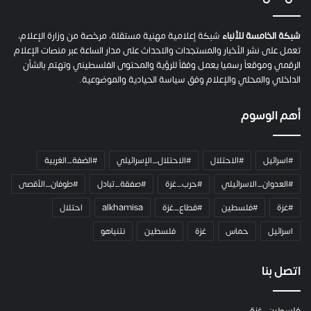
ة
ح
م
شبكة الخامسة للأنباء
شبكة إعلامية مهنية مستقلة، مرخصة من وزارة الإعلام،
ل
تعمل على نشر الأخبار والمستجدات والاحداث على مدار الساعة عبر منصات الإعلام
ت
الرقمي وموقعاً رسميا يعمل وفقاً للرؤية والمحتوى الفلسطيني وتهتم بالشأن
ا
الداخلي والمحلي والإعلام وفق سياسة الحيادية والموضوعية.
ل
ك
أهم الوسوم
ا
م
ي
#اسرائيل
#الاحتلال
#الاحتلال_الإسرائيلي
#الضفة_الغربية
ر
ا
#العدوان_الاسرائيلي
#حرب_غزة
#صفقة_تبادل
#طوفان_الأقصى
و
#غزة
#فلسطين
#قطاع_غزة
alkhamisa
احتلال
ه
م
اسرائيل
حماس
غزة
فلسطين
نتنياهو
و
م
ع
اتصل بنا
ا
ئ
فلسطين -غزة