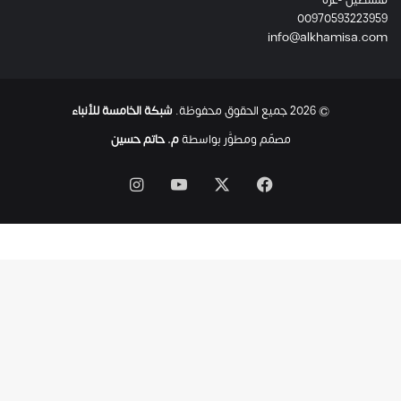
ل
00970593223959
ت
info@alkhamisa.com
ه
ا
ح
ت
© 2026 جميع الحقوق محفوظة.
شبكة الخامسة للأنباء
ى
ل
مصمّم ومطوَّر بواسطة
م. حاتم حسين
ح
ظ
‫X
فيسبوك
‫YouTube
انستقرام
ة
ا
س
ت
ش
ه
ا
د
ه
ا