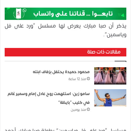
يذكر أن صبا مبارك يعرض لها مسلسل “ورد على فل
وياسمين”.
مقالات ذات صلة
محمود حميدة يحتفل بزفاف ابنته
منذ 12 ساعة
سامو زين: استلهمت روح عادل إمام وسمير غانم
في كليب “بايظة”
منذ يومين
مسلسل “ورد على فل وياسمين” بطولة صبا مبارك، أحمد