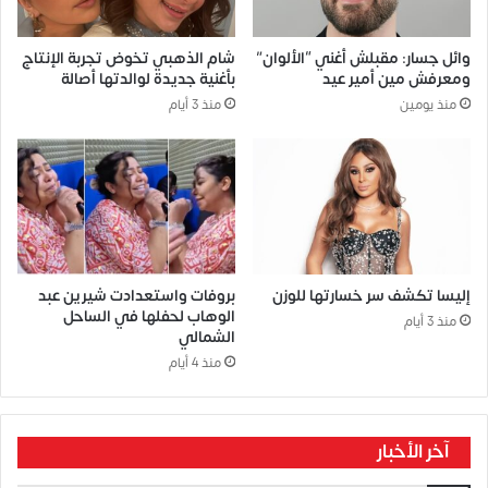
وائل جسار: مقبلش أغني “الألوان”
شام الذهبي تخوض تجربة الإنتاج
ومعرفش مين أمير عيد
بأغنية جديدة لوالدتها أصالة
منذ يومين
منذ 3 أيام
إليسا تكشف سر خسارتها للوزن
بروفات واستعدادت شيرين عبد
الوهاب لحفلها في الساحل
منذ 3 أيام
الشمالي
منذ 4 أيام
آخر الأخبار