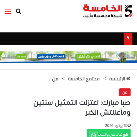
بحث عن
الق
الرئيسية
>
مجتمع الخامسة
>
فن
فن
صبا مبارك: اعتزلت التمثيل سنتين
ومأعلنتش الخبر
13 يونيو، 2026
تابع قناتنا على واتساب