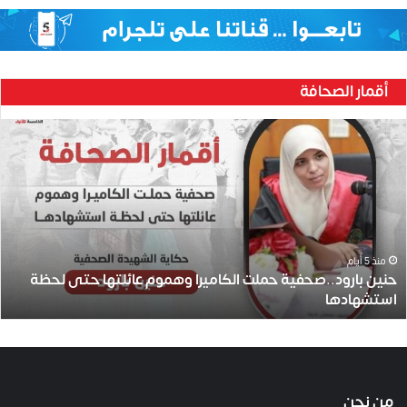
أقمار الصحافة
ح
ن
ي
ن
ب
ا
ر
و
منذ 5 أيام
حنين بارود..صحفية حملت الكاميرا وهموم عائلتها حتى لحظة
د
استشهادها
.
.
ص
ح
ف
ي
من نحن