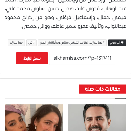
عبد الوهاب، فدوى عابد، هديل حسن، سلوى محمد علي،
ميمي جمال، وإسماعيل فرغلي، وهو من إخراج محمود
عبدالتواب، وتأليف عمرو سمير عاطف ووائل حمدي.
الوسوم
#صبا مبارك: اعتزلت التمثيل سنتين ومأعلنتش الخبر
#فن
صبا مبارك
نسخ الرابط
مقالات ذات صلة