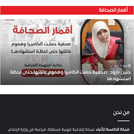
أقمار الصحافة
حنين
بارود..صحفية
حملت
الكاميرا
وهموم
عائلتها
حتى
لحظة
منذ 4 أيام
حنين بارود..صحفية حملت الكاميرا وهموم عائلتها حتى لحظة
استشهادها
استشهادها
من نحن
شبكة الخامسة للأنباء
شبكة إعلامية مهنية مستقلة، مرخصة من وزارة الإعلام،