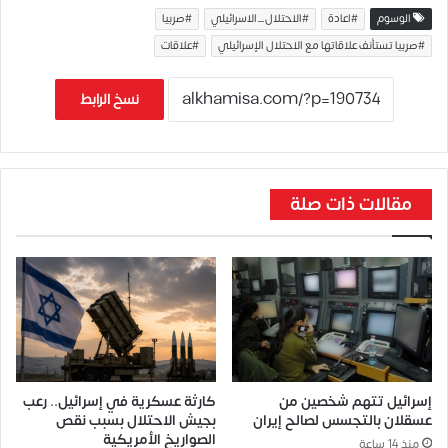
الوسوم
#اعادة
#الاحتلال_الاسرائيلي
#صربيا
#صربيا تستأنف علاقاتها مع الاحتلال الإسرائيلي
#علاقات
نسخ الرابط
مقالات ذات صلة
إسرائيل تتهم شخصين من
كارثة عسكرية في إسرائيل.. رعب
عسقلان بالتجسس لصالح إيران
بجيش الاحتلال بسبب نقص
الصواريخ الأمريكية
منذ 14 ساعة