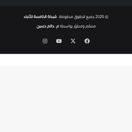
© 2026 جميع الحقوق محفوظة.
شبكة الخامسة للأنباء
مصمّم ومطوَّر بواسطة
م. حاتم حسين
‫X
فيسبوك
‫YouTube
انستقرام