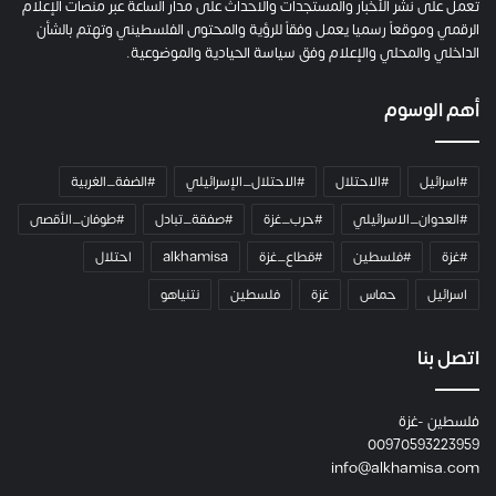
تعمل على نشر الأخبار والمستجدات والاحداث على مدار الساعة عبر منصات الإعلام
الرقمي وموقعاً رسميا يعمل وفقاً للرؤية والمحتوى الفلسطيني وتهتم بالشأن
الداخلي والمحلي والإعلام وفق سياسة الحيادية والموضوعية.
أهم الوسوم
#اسرائيل
#الاحتلال
#الاحتلال_الإسرائيلي
#الضفة_الغربية
#العدوان_الاسرائيلي
#حرب_غزة
#صفقة_تبادل
#طوفان_الأقصى
#غزة
#فلسطين
#قطاع_غزة
alkhamisa
احتلال
اسرائيل
حماس
غزة
فلسطين
نتنياهو
اتصل بنا
فلسطين -غزة
00970593223959
info@alkhamisa.com