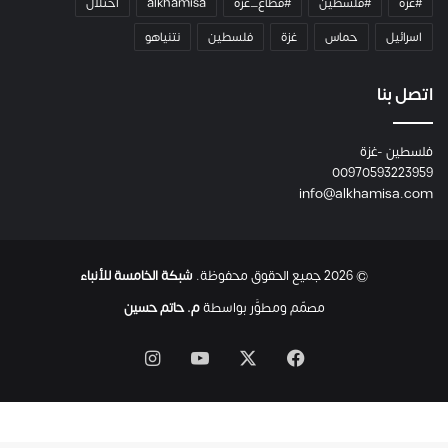
#غزة
#فلسطين
#قطاع_غزة
alkhamisa
احتلال
ه
م
اسرائيل
حماس
غزة
فلسطين
نتنياهو
و
م
ع
اتصل بنا
ا
ئ
فلسطين -غزة
ل
00970593223959
ت
info@alkhamisa.com
ه
ا
ح
ت
© 2026 جميع الحقوق محفوظة.
شبكة الخامسة للأنباء
ى
ل
مصمّم ومطوَّر بواسطة
م. حاتم حسين
ح
ظ
‫X
فيسبوك
‫YouTube
انستقرام
ة
ا
س
ت
ش