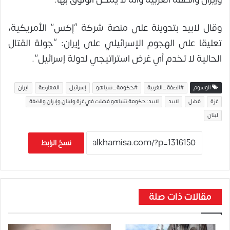
وقال لابيد بتدوينة على منصة شركة “إكس” الأمريكية،
تعليقا على الهجوم الإسرائيلي على إيران: “جولة القتال
الحالية لا تخدم أي غرض استراتيجي لدولة إسرائيل”.
الوسوم
#الضفة_الغربية
#حكومة_نتنياهو
إسرائيل
المعارضة
ايران
غزة
فشل
لابيد
لابيد: حكومة نتنياهو فشلت في غزة ولبنان وإيران والضفة
لبنان
نسخ الرابط
مقالات ذات صلة