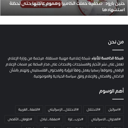
حنين بارود..صحفية حملت الكاميرا وهموم عائلتها حتى لحظة
د
استشهادها
.
.
ص
ح
ف
ي
من نحن
ة
ح
م
شبكة الخامسة للأنباء
شبكة إعلامية مهنية مستقلة، مرخصة من وزارة الإعلام،
ل
تعمل على نشر الأخبار والمستجدات والاحداث على مدار الساعة عبر منصات الإعلام
ت
الرقمي وموقعاً رسميا يعمل وفقاً للرؤية والمحتوى الفلسطيني وتهتم بالشأن
ا
الداخلي والمحلي والإعلام وفق سياسة الحيادية والموضوعية.
ل
ك
أهم الوسوم
ا
م
ي
#اسرائيل
#الاحتلال
#الاحتلال_الإسرائيلي
#الضفة_الغربية
ر
ا
#العدوان_الاسرائيلي
#حرب_غزة
#صفقة_تبادل
#طوفان_الأقصى
و