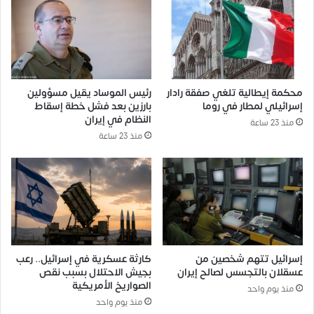
محكمة إيطالية تلغي صفقة رادار
رئيس الموساد يقيل مسؤولين
إسرائيلي لمطار في روما
بارزين بعد فشل خطة إسقاط
النظام في إيران
منذ 23 ساعة
منذ 23 ساعة
إسرائيل تتهم شخصين من
كارثة عسكرية في إسرائيل.. رعب
عسقلان بالتجسس لصالح إيران
بجيش الاحتلال بسبب نقص
الصواريخ الأمريكية
منذ يوم واحد
منذ يوم واحد