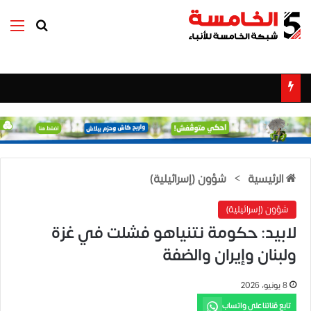
بحث عن
الق
الرئيسية
>
شؤون (إسرائيلية)
شؤون (إسرائيلية)
لابيد: حكومة نتنياهو فشلت في غزة
ولبنان وإيران والضفة
8 يونيو، 2026
تابع قناتنا على واتساب