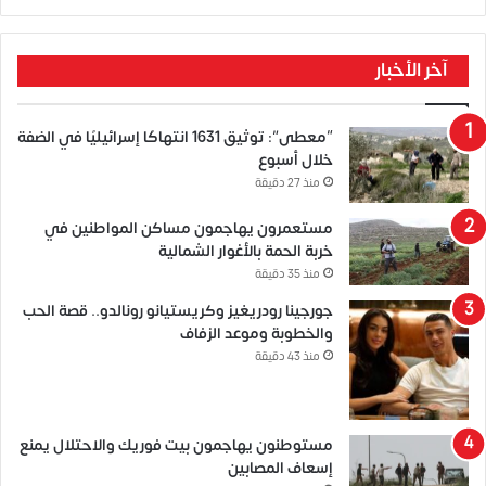
آخر الأخبار
“معطى”: توثيق 1631 انتهاكًا إسرائيليًا في الضفة
خلال أسبوع
منذ 27 دقيقة
مستعمرون يهاجمون مساكن المواطنين في
خربة الحمة بالأغوار الشمالية
منذ 35 دقيقة
جورجينا رودريغيز وكريستيانو رونالدو.. قصة الحب
والخطوبة وموعد الزفاف
منذ 43 دقيقة
مستوطنون يهاجمون بيت فوريك والاحتلال يمنع
إسعاف المصابين