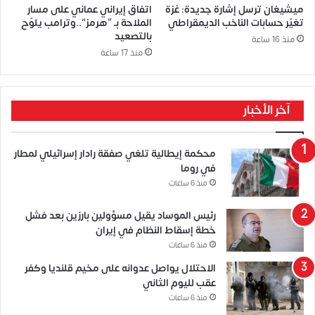
ميشيغان ترسل إشارة جديدة: غزة
اتفاق إيراني عماني على مسار
تغيّر حسابات الناخب الديمقراطي
الملاحة بـ “هرمز”..وترامب يلوّح
بالتصعيد
منذ 16 ساعة
منذ 17 ساعة
آخر الأخبار
محكمة إيطالية تلغي صفقة رادار إسرائيلي لمطار
في روما
منذ 6 ساعات
رئيس الموساد يقيل مسؤولين بارزين بعد فشل
خطة إسقاط النظام في إيران
منذ 6 ساعات
الاحتلال يواصل عدوانه على مخيم قلنديا وكفر
عقب لليوم الثاني
منذ 6 ساعات