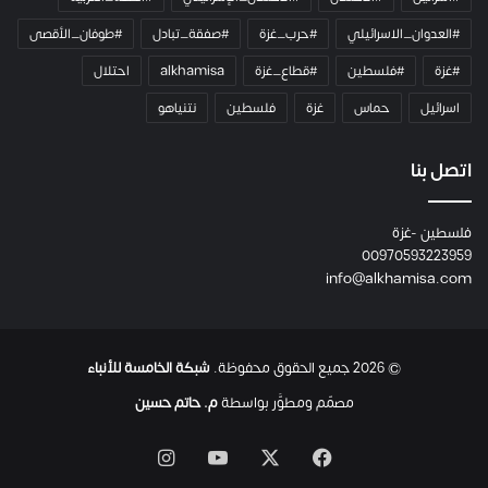
ر
ا
#العدوان_الاسرائيلي
#حرب_غزة
#صفقة_تبادل
#طوفان_الأقصى
و
#غزة
#فلسطين
#قطاع_غزة
alkhamisa
احتلال
ه
م
اسرائيل
حماس
غزة
فلسطين
نتنياهو
و
م
ع
اتصل بنا
ا
ئ
فلسطين -غزة
ل
00970593223959
ت
info@alkhamisa.com
ه
ا
ح
ت
© 2026 جميع الحقوق محفوظة.
شبكة الخامسة للأنباء
ى
ل
مصمّم ومطوَّر بواسطة
م. حاتم حسين
ح
ظ
‫X
فيسبوك
‫YouTube
انستقرام
ة
ا