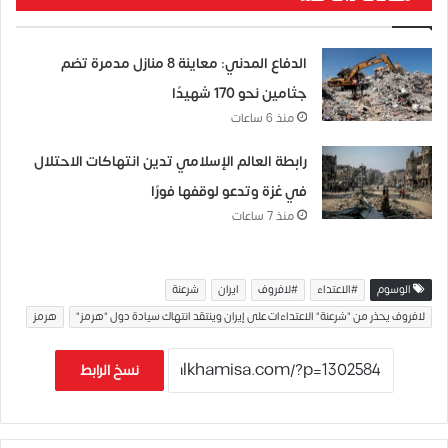
الدفاع المدني: معاينة 8 منازل مدمرة تضم
جثامين نحو 170 شهيدًا
منذ 6 ساعات
رابطة العالم الإسلامي تدين انتهاكات الاحتلال
في غزة وتدعو لوقفها فورًا
منذ 7 ساعات
الوسوم
#الاعتداء
#لافروف
ايران
شرعنة
لافروف يحذر من "شرعنة" الاعتداءات على إيران وينتقد انتهاك سيادة دول "هرمز"
هرمز
نسخ الرابط