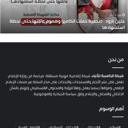
ا
ر
و
منذ 4 أيام
حنين بارود..صحفية حملت الكاميرا وهموم عائلتها حتى لحظة
د
استشهادها
.
.
ص
ح
ف
ي
من نحن
ة
ح
م
شبكة الخامسة للأنباء
شبكة إعلامية مهنية مستقلة، مرخصة من وزارة الإعلام،
ل
تعمل على نشر الأخبار والمستجدات والاحداث على مدار الساعة عبر منصات الإعلام
ت
الرقمي وموقعاً رسميا يعمل وفقاً للرؤية والمحتوى الفلسطيني وتهتم بالشأن
ا
الداخلي والمحلي والإعلام وفق سياسة الحيادية والموضوعية.
ل
ك
أهم الوسوم
ا
م
ي
#اسرائيل
#الاحتلال
#الاحتلال_الإسرائيلي
#الضفة_الغربية