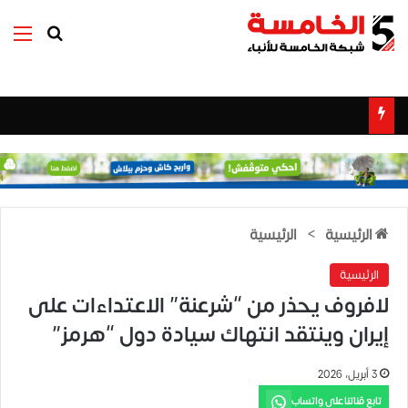
بحث عن
الق
الرئيسية
>
الرئيسية
الرئيسية
لافروف يحذر من “شرعنة” الاعتداءات على
إيران وينتقد انتهاك سيادة دول “هرمز”
3 أبريل، 2026
تابع قناتنا على واتساب