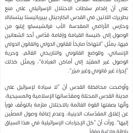
على أنّ إقدام سلطات الاحتلال الإسرائيلي على منع
بطريرك اللاتين في القدس الكاردينال بييرباتيستا بيتسابالا
وحارس الأراضي المقدسة الأب فرانشيسكو إيلبو من
الوصول إلى كنيسة القيامة وإقامة قدّاس أحد الشعانين
فيها، يمثّل “انتهاكاً صارخاً للقانون الدولي والقانون الدولي
الإنساني، وللوضع القانوني والتاريخي القائم، وحرية
الوصول غير المقيّد إلى أماكن العبادة”، ويمثّل كذلك
“إجراءً غير قانوني وغير مبرّر”.
وأوضحت محافظة القدس أنّ “لا سيادة لإسرائيل على
مدينة القدس المحتلة ومقدّساتها الإسلامية والمسيحية،
وأنّها بصفتها القوة القائمة بالاحتلال ملزَمة بالتوقّف فوراً
عن إغلاق المقدّسات الدينية، وعدم إعاقة وصول المصلّين
إليها”. ورأت أنّ “كلّ الإجراءات الإسرائيلية في هذا السياق
باطلة ولاغية وفقاً