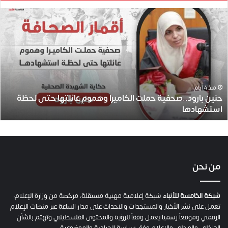
ح
ن
ي
ن
ب
ا
ر
و
منذ 4 أيام
حنين بارود..صحفية حملت الكاميرا وهموم عائلتها حتى لحظة
د
استشهادها
.
.
ص
ح
ف
ي
من نحن
ة
ح
م
شبكة الخامسة للأنباء
شبكة إعلامية مهنية مستقلة، مرخصة من وزارة الإعلام،
ل
تعمل على نشر الأخبار والمستجدات والاحداث على مدار الساعة عبر منصات الإعلام
ت
الرقمي وموقعاً رسميا يعمل وفقاً للرؤية والمحتوى الفلسطيني وتهتم بالشأن
ا