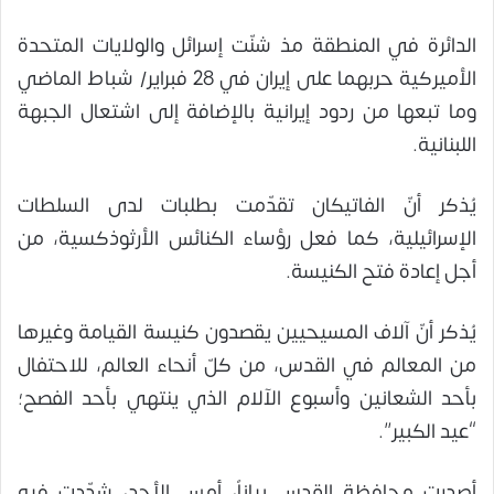
الدائرة في المنطقة مذ شنّت إسرائل والولايات المتحدة
الأميركية حربهما على إيران في 28 فبراير/ شباط الماضي
وما تبعها من ردود إيرانية بالإضافة إلى اشتعال الجبهة
اللبنانية.
يُذكر أنّ الفاتيكان تقدّمت بطلبات لدى السلطات
الإسرائيلية، كما فعل رؤساء الكنائس الأرثوذكسية، من
أجل إعادة فتح الكنيسة.
يُذكر أنّ آلاف المسيحيين يقصدون كنيسة القيامة وغيرها
من المعالم في القدس، من كلّ أنحاء العالم، للاحتفال
بأحد الشعانين وأسبوع الآلام الذي ينتهي بأحد الفصح؛
“عيد الكبير”.
أصدرت محافظة القدس بياناً، أمس الأحد، شدّدت فيه