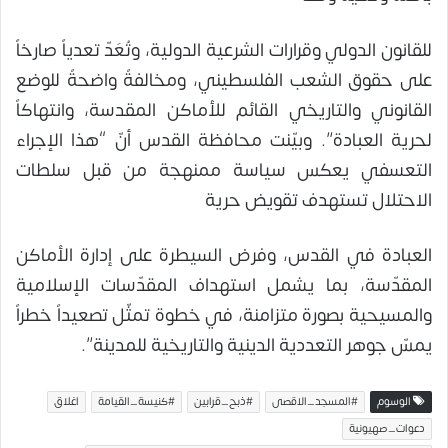
للقانون الدولي وقرارات الشرعية الدولية، وتُعَدّ تعدياً صارخاً
على حقوق الشعب الفلسطيني، ومخالفةً واضحةً للوضع
القانوني والتاريخي القائم للأماكن المقدسة، وانتهاكاً
لحرية العبادة”. وبيّنت محافظة القدس أنّ “هذا الإجراء
التعسفي يعكس سياسة ممنهجة من قبل سلطات
الاحتلال تستهدف تقويض حرية
العبادة في القدس، وفرض السيطرة على إدارة الأماكن
المقدّسة، بما يشمل استهداف المقدّسات الإسلامية
والمسيحية بصورة متزامنة، في خطوة تمثّل تصعيداً خطراً
يمسّ جوهر التعددية الدينية والتاريخية للمدينة”.
الوسوم
#المسجد_الاقصى
#ذبح_قرابين
#كنيسة_القيامة
اغلاق
دعوات_صهيونية