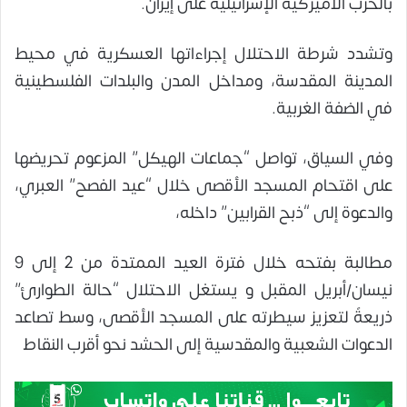
بالحرب الأميركية الإسرائيلية على إيران.
وتشدد شرطة الاحتلال إجراءاتها العسكرية في محيط
المدينة المقدسة، ومداخل المدن والبلدات الفلسطينية
في الضفة الغربية.
وفي السياق، تواصل “جماعات الهيكل” المزعوم تحريضها
على اقتحام المسجد الأقصى خلال “عيد الفصح” العبري،
والدعوة إلى “ذبح القرابين” داخله،
مطالبة بفتحه خلال فترة العيد الممتدة من 2 إلى 9
نيسان/أبريل المقبل و يستغل الاحتلال “حالة الطوارئ”
ذريعةً لتعزيز سيطرته على المسجد الأقصى، وسط تصاعد
الدعوات الشعبية والمقدسية إلى الحشد نحو أقرب النقاط