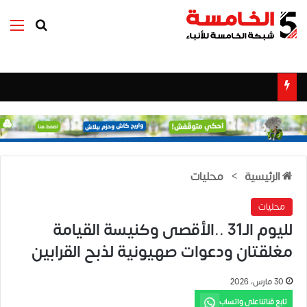
بحث عن
الق
الرئيسية
>
محليات
محليات
لليوم الـ31 ..الأقصى وكنيسة القيامة
مغلقتان ودعوات صهيونية لذبح القرابين
30 مارس، 2026
تابع قناتنا على واتساب