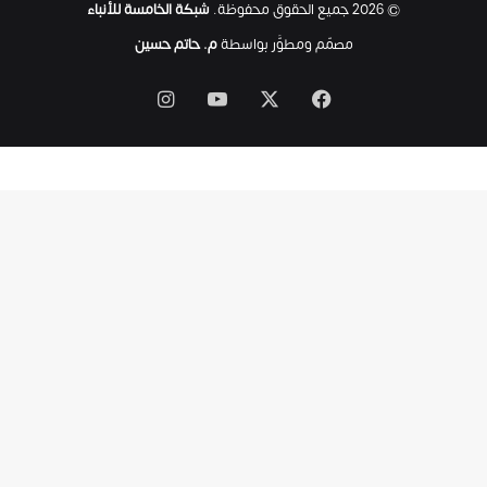
© 2026 جميع الحقوق محفوظة.
شبكة الخامسة للأنباء
ى
ل
مصمّم ومطوَّر بواسطة
م. حاتم حسين
ح
ظ
‫X
فيسبوك
‫YouTube
انستقرام
ة
ا
س
ت
ش
ه
ا
د
ه
ا