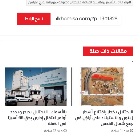
لليوم الـ31 ..الأقصى وكنيسة القيامة مغلقتان ودعوات صهيونية لذبح القرابين
نسخ الرابط
مقالات ذات صلة
الاحتلال يخطر باقتلاع أشجار
بالأسماء.. الاحتلال يصدر ويجدد
زيتون والاستيلاء على أراضٍ في
أوامر اعتقال إداري بحق 66 أسيرًا
جبع شمال القدس
في الضفة
منذ 11 ساعة
منذ 12 ساعة