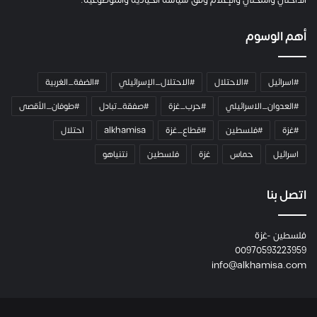
الداخلي والمحلي والإعلام وفق سياسة الحيادية والموضوعية.
ل
ك
أهم الوسوم
ا
م
ي
#اسرائيل
#الاحتلال
#الاحتلال_الإسرائيلي
#الضفة_الغربية
ر
ا
#العدوان_الاسرائيلي
#حرب_غزة
#صفقة_تبادل
#طوفان_الأقصى
و
#غزة
#فلسطين
#قطاع_غزة
alkhamisa
احتلال
ه
م
اسرائيل
حماس
غزة
فلسطين
نتنياهو
و
م
ع
اتصل بنا
ا
ئ
فلسطين -غزة
ل
00970593223959
ت
info@alkhamisa.com
ه
ا
ح
ت