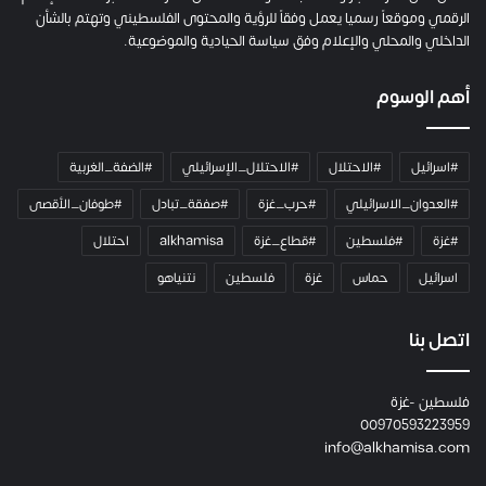
ت
الرقمي وموقعاً رسميا يعمل وفقاً للرؤية والمحتوى الفلسطيني وتهتم بالشأن
ا
الداخلي والمحلي والإعلام وفق سياسة الحيادية والموضوعية.
ل
ك
أهم الوسوم
ا
م
ي
#اسرائيل
#الاحتلال
#الاحتلال_الإسرائيلي
#الضفة_الغربية
ر
ا
#العدوان_الاسرائيلي
#حرب_غزة
#صفقة_تبادل
#طوفان_الأقصى
و
#غزة
#فلسطين
#قطاع_غزة
alkhamisa
احتلال
ه
م
اسرائيل
حماس
غزة
فلسطين
نتنياهو
و
م
ع
اتصل بنا
ا
ئ
فلسطين -غزة
ل
00970593223959
ت
info@alkhamisa.com
ه
ا