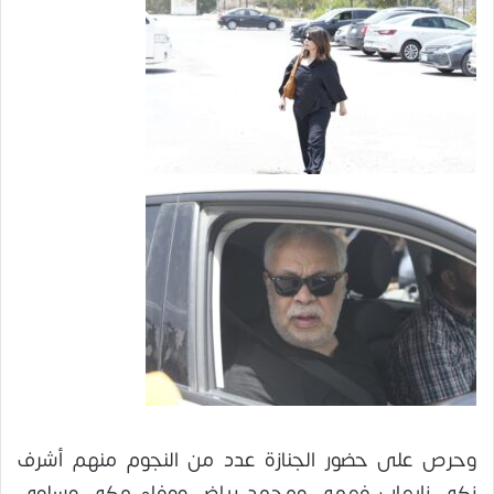
وحرص على حضور الجنازة عدد من النجوم منهم أشرف
زكي زإيهاب فهمي ومحمد رياض ووفاء مكي وسلوى