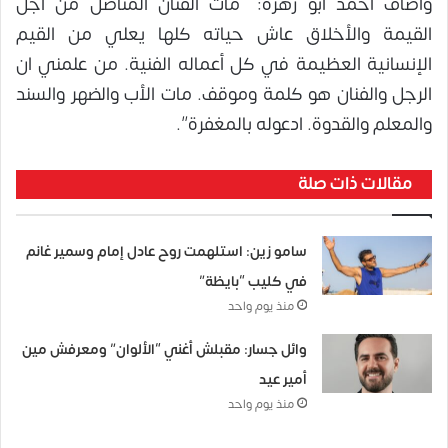
وأضاف أحمد أبو زهرة: “مات الفنان المناضل من اجل
القيمة والأخلاق عاش حياته كلها يعلي من القيم
الإنسانية العظيمة في كل أعماله الفنية. من علمني ان
الرجل والفنان هو كلمة وموقف. مات الأب والضهر والسند
والمعلم والقدوة. ادعوله بالمغفرة”.
مقالات ذات صلة
سامو زين: استلهمت روح عادل إمام وسمير غانم
في كليب “بايظة”
منذ يوم واحد
وائل جسار: مقبلش أغني “الألوان” ومعرفش مين
أمير عيد
منذ يوم واحد