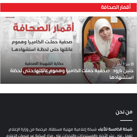
أقمار الصحافة
ح
ن
ي
ن
ب
ا
ر
و
منذ 3 أيام
حنين بارود..صحفية حملت الكاميرا وهموم عائلتها حتى لحظة
د
استشهادها
.
.
ص
ح
ف
ي
من نحن
ة
ح
م
شبكة الخامسة للأنباء
شبكة إعلامية مهنية مستقلة، مرخصة من وزارة الإعلام،
ل
تعمل على نشر الأخبار والمستجدات والاحداث على مدار الساعة عبر منصات الإعلام