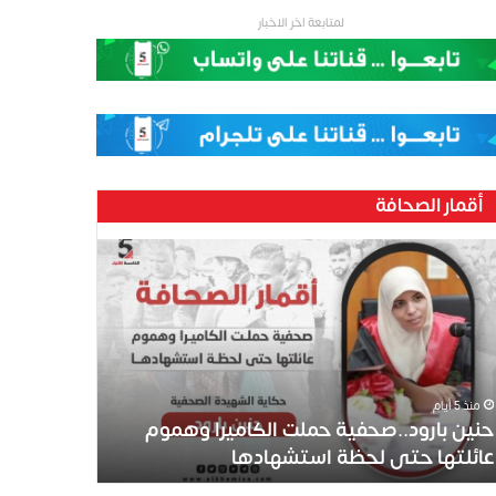
لمتابعة اخر الاخبار
أقمار الصحافة
ين
رود..صحفية
لت
كاميرا
موم
ئلتها
ى
منذ 5 أيام
ظة
حنين بارود..صحفية حملت الكاميرا وهموم
تشهادها
عائلتها حتى لحظة استشهادها