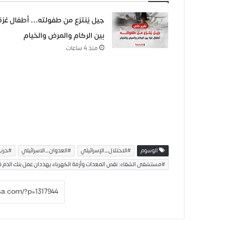
جيل يُنتزع من طفولته… أطفال غزة
بين الركام والمرض والخيام
منذ 4 ساعات
الوسوم
#الاحتلال_الإسرائيلي
#العدوان_الاسرائيلي
#حرب
#مستشفى الشفاء: نقص المعدات وأزمة الكهرباء يهددان عمل بنك الدم 