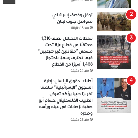
منذ 10 دقائق
توغل وقصف إسرائيلي
متواصل جنوب لبنان
منذ 18 دقيقة
سلطات الاحتلال تصنف 1,316
معتقلًا من قطاع غزة تحت
مسمى “مقاتلين غير شرعيين”
فيما تعترف رسميًا باحتجاز
1,468 أسيرًا من القطاع
منذ 24 دقيقة
أطباء لحقوق الإنسان: إدارة
السجون “الإسرائيلية” سلمتنا
تقريرًا طبيا يؤكد تعرض
الطبيب الفلسطيني حسام أبو
صفية لإصابات في عينه ورأسه
وصدره
منذ 28 دقيقة