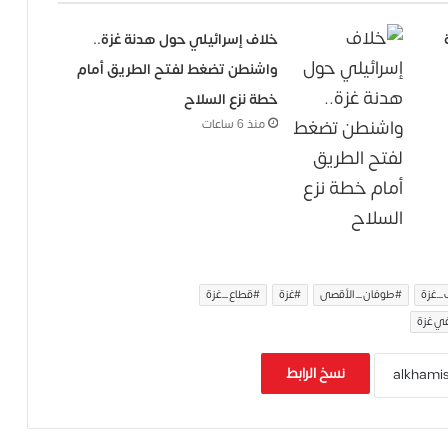
خلاف إسرائيلي حول هدنة غزة..
واشنطن تضغط لفتح الطريق أمام
خطة نزع السلاح
منذ 6 ساعات
_غزة
#طوفان_الأقصى
#غزة
#قطاع_غزة
في غزة
نسخ الرابط