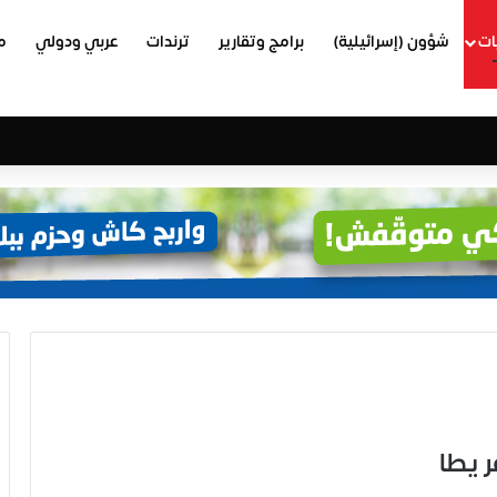
ات
شؤون (إسرائيلية)
برامج وتقارير
ترندات
عربي ودولي
م
 يطا