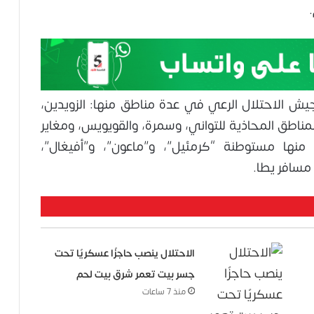
جيش الاحتلال الرعي في عدة مناطق منها: الزويدين،
لمناطق المحاذية للتواني، وسمرة، والقويويس، ومغاير
 منها مستوطنة “كرمئيل”، و”ماعون”، و”أفيغال”،
 مسافر يطا.
الاحتلال ينصب حاجزًا عسكريًا تحت
جسر بيت تعمر شرق بيت لحم
منذ 7 ساعات