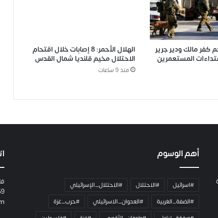
م كفر مالك ودير جرير
الهلال الأحمر: 8 إصابات خلال اقتحام
عتداءات المستعمرين
الاحتلال مخيم قلنديا شمال القدس
منذ 9 ساعات
أهم الوسوم
ات
فل
#اسرائيل
#الاحتلال
#الاحتلال_الإسرائيلي
59
#الضفة_الغربية
#العدوان_الاسرائيلي
#حرب_غزة
om
#صفقة_تبادل
#طوفان_الأقصى
#غزة
#فلسطين