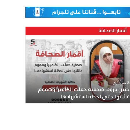
أقمار الصحافة
ين
رود..صحفية
لت
كاميرا
موم
ئلتها
ى
منذ 3 أيام
ظة
حنين بارود..صحفية حملت الكاميرا وهموم
تشهادها
عائلتها حتى لحظة استشهادها