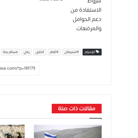
الوسوم
#استيطان
#اغنام
الخليل
رعي
مسافر يطا
مقالات ذات صلة