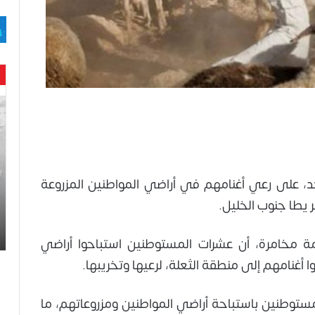
حن
با
حم
ال
وه
عا
، على رعي أغنامهم في أراضي المواطنين المزروعة
حت
 يطا جنوب الخليل.
لح
اس
 مخامرة، أن عشرات المستوطنين استباحوا أراضي
ا أغنامهم إلى منطقة الثعلة، لرعيها وتخريبها.
ستوطنين باستباحة أراضي المواطنين ومزروعاتهم، ما