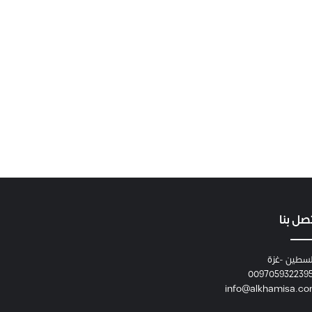
صل بنا
سطين -غزة
009705932239
info@alkhamisa.c