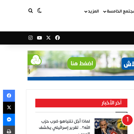
بحث عن
الوضع المظلم
جتمع الخامسة
المزيد
‫X
فيسبوك
‫YouTube
انستقرام
في
‫X
آخر الأخبار
ما
لماذا أجّل نتنياهو ضرب حزب
طب
الله؟.. تقرير إسرائيلي يكشف
السبب