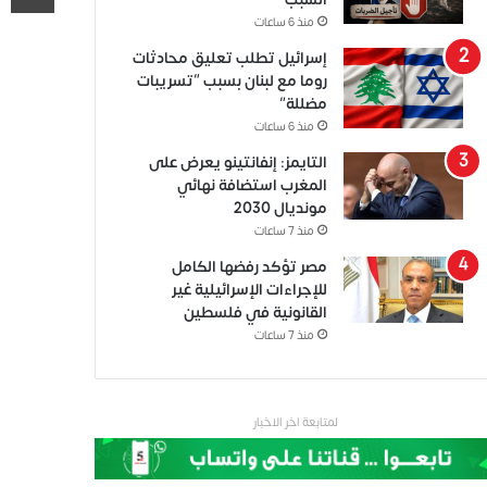
منذ 6 ساعات
إسرائيل تطلب تعليق محادثات
روما مع لبنان بسبب “تسريبات
مضللة”
منذ 6 ساعات
التايمز: إنفانتينو يعرض على
المغرب استضافة نهائي
مونديال 2030
منذ 7 ساعات
مصر تؤكد رفضها الكامل
للإجراءات الإسرائيلية غير
القانونية في فلسطين
منذ 7 ساعات
لمتابعة اخر الاخبار