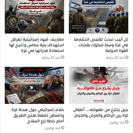
تل أبيب تبحث تقليص انتشارها
معاريف: قيود إسرائيلية تعرقل
في غزة وسط شكوك بقدرات
استهداف بنية حماس وتتيح لها
القوة الدولية
استعادة قدراتها في غزة
منذ 22 ساعة
منذ 23 ساعة
جيل يُنتزع من طفولته… أطفال
خلاف إسرائيلي حول هدنة غزة..
غزة بين الركام والمرض والخيام
واشنطن تضغط لفتح الطريق
أمام خطة نزع السلاح
منذ يومين
منذ يومين