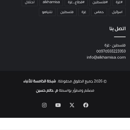
#غزة
#فلسطين
#قطاع_غزة
alkhamisa
احتلال
ه
م
اسرائيل
حماس
غزة
فلسطين
نتنياهو
و
م
ع
اتصل بنا
ا
ئ
فلسطين -غزة
ل
00970593223959
ت
info@alkhamisa.com
ه
ا
ح
ت
© 2026 جميع الحقوق محفوظة.
شبكة الخامسة للأنباء
ى
ل
مصمّم ومطوَّر بواسطة
م. حاتم حسين
ح
ظ
‫X
فيسبوك
‫YouTube
انستقرام
ة
ا
س
ت