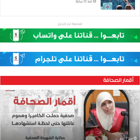
منذ 13 ساعة
لمتابعة اخر الاخبار
أقمار الصحافة
ح
ن
ي
ن
ب
ا
ر
و
منذ 7 أيام