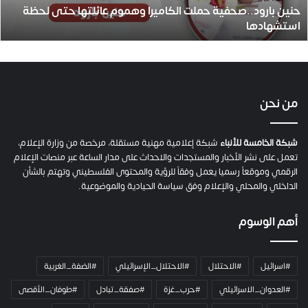
حنين بارود..صحفية حملت الكاميرا وهموم عائلتها حتى لحظة
د
استشهادها
.
.
ص
ح
ف
ي
من نحن
ة
ح
م
شبكة الخامسة للأنباء
شبكة إعلامية مهنية مستقلة، مرخصة من وزارة الإعلام،
ل
تعمل على نشر الأخبار والمستجدات والاحداث على مدار الساعة عبر منصات الإعلام
ت
الرقمي وموقعاً رسميا يعمل وفقاً للرؤية والمحتوى الفلسطيني وتهتم بالشأن
ا
الداخلي والمحلي والإعلام وفق سياسة الحيادية والموضوعية.
ل
ك
أهم الوسوم
ا
م
ي
#اسرائيل
#الاحتلال
#الاحتلال_الإسرائيلي
#الضفة_الغربية
ر
ا
#العدوان_الاسرائيلي
#حرب_غزة
#صفقة_تبادل
#طوفان_الأقصى
و