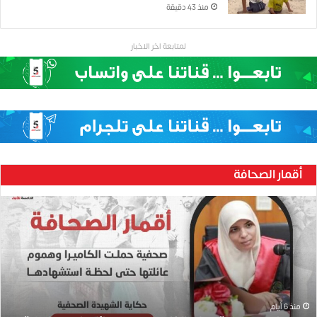
منذ 43 دقيقة
لمتابعة اخر الاخبار
أقمار الصحافة
ح
ن
ي
ن
ب
ا
ر
و
منذ 6 أيام