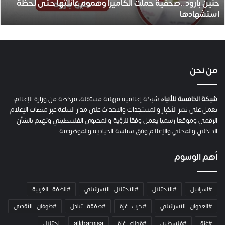
حنين بارود..صحفية حملت الكاميرا وهموم عائلتها حتى لحظة
د
استشهادها
.
.
ص
ح
ف
ي
من نحن
ة
ح
م
شبكة الخامسة للأنباء
شبكة إعلامية مهنية مستقلة، مرخصة من وزارة الإعلام،
ل
تعمل على نشر الأخبار والمستجدات والاحداث على مدار الساعة عبر منصات الإعلام
ت
الرقمي وموقعاً رسميا يعمل وفقاً للرؤية والمحتوى الفلسطيني وتهتم بالشأن
ا
الداخلي والمحلي والإعلام وفق سياسة الحيادية والموضوعية.
ل
ك
أهم الوسوم
ا
م
ي
#اسرائيل
#الاحتلال
#الاحتلال_الإسرائيلي
#الضفة_الغربية
ر
ا
#العدوان_الاسرائيلي
#حرب_غزة
#صفقة_تبادل
#طوفان_الأقصى
و
#غزة
#فلسطين
#قطاع_غزة
alkhamisa
احتلال
ه