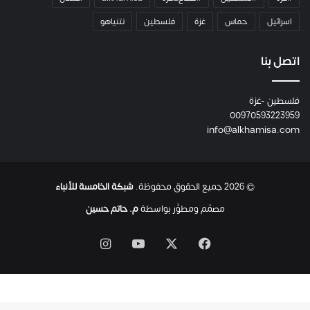
م
اسرائيل
حماس
غزة
فلسطين
نتنياهو
و
م
ع
اتصل بنا
ا
ئ
فلسطين -غزة
ل
00970593223959
ت
info@alkhamisa.com
ه
ا
ح
ت
© 2026 جميع الحقوق محفوظة.
شبكة الخامسة للأنباء
ى
ل
مصمّم ومطوَّر بواسطة
م. حاتم حسين
ح
ظ
‫X
فيسبوك
‫YouTube
انستقرام
ة
ا
س
ت
ش