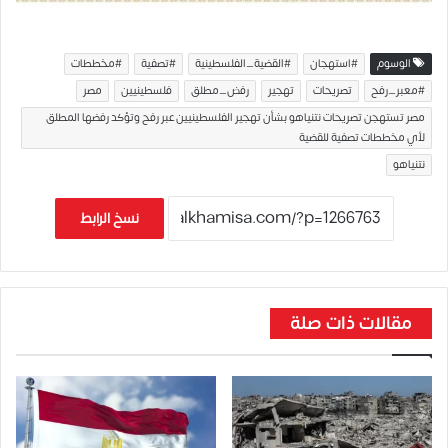
الوسوم
#استهجان
#القضية_الفلسطينية
#تصفية
#مخططات
#معبر_رفح
تصريحات
تهجير
رفض_مطلق
فلسطينيين
مصر
مصر تستهجن تصريحات نتنياهو بشأن تهجير الفلسطينيين عبر رفح وتؤكد رفضها المطلق
لأي مخططات تصفية للقضية
نتنياهو
نسخ الرابط
مقالات ذات صلة