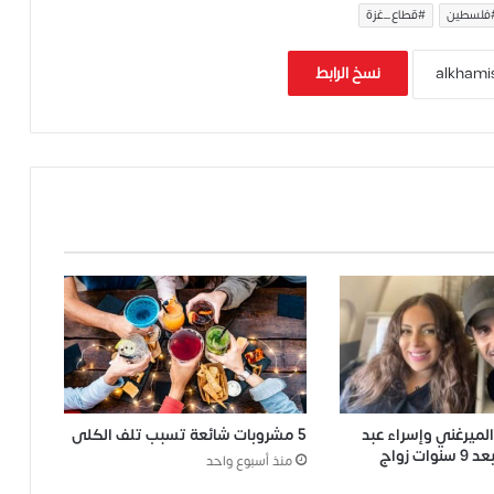
فلسطين
#قطاع_غزة
نسخ الرابط
ميرغني وإسراء عبد
5 مشروبات شائعة تسبب تلف الكلى
ت زواج
منذ أسبوع واحد