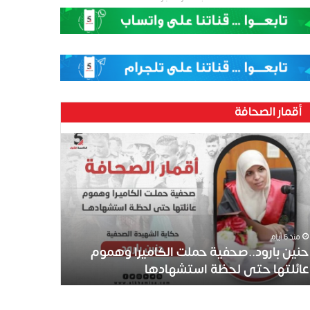
أقمار الصحافة
ين
رود..صحفية
لت
كاميرا
موم
ئلتها
ى
منذ 6 أيام
ظة
حنين بارود..صحفية حملت الكاميرا وهموم
تشهادها
عائلتها حتى لحظة استشهادها