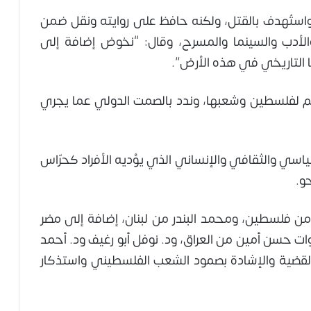
استُهدف بالقتل، ولكنه حافظ على روايته ونقل ضمن
لأدب والسينما والمسرح، وقال: “نخوض إضافة إلى
نا التاريخي في هذه الأرض”.
اعم لفلسطين وشعبها، وندد بالصمت الدولي عما يجري
سياسي والثقافي والإنساني الذي يؤديه الأفراد كحرّاس
و.
من فلسطين، ومحمد البندر من لبنان، إضافة إلى مضر
ات حسن أمين من العراق، ود. نوفل أبو رغيف ود. أحمد
القضية والإشادة بصمود الشعب الفلسطيني واستذكار