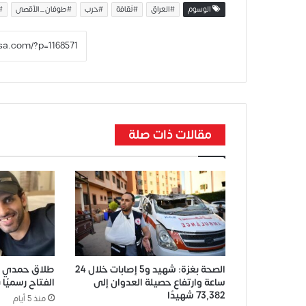
الوسوم
#العراق
#ثقافة
#حرب
#طوفان_الأقصى
#
مقالات ذات صلة
الصحة بغزة: شهيد و5 إصابات خلال 24
طلاق حمدي ال
ساعة وارتفاع حصيلة العدوان إلى
الفتاح رسميًا بعد 9 سنوا
73,382 شهيدًا
منذ 5 أيام