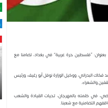
حن
با
ا، بعنوان: “فلسطين حرة عربية” في بغداد، تضامنا مع
حم
ال
وه
عا
 فكاك البدراني، ووكيل الوزارة نوفل أبو رغيف، ورئيس
حت
ثقفين والشعراء.
لح
اس
ضي، في كلمته بالمهرجان، تحيات القيادة والشعب
قفهم التضامنية مع شعبنا.