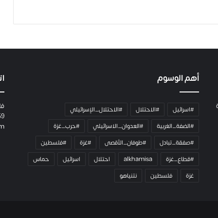
أهم الوسوم
ات
فل
#اسرائيل
#الاحتلال
#الاحتلال_الإسرائيلي
59
#الضفة_الغربية
#العدوان_الاسرائيلي
#حرب_غزة
om
#صفقة_تبادل
#طوفان_الأقصى
#غزة
#فلسطين
#قطاع_غزة
alkhamisa
احتلال
اسرائيل
حماس
غزة
فلسطين
نتنياهو