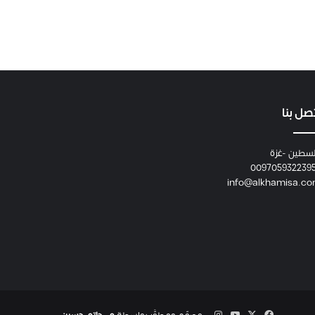
صل بنا
سطين -غزة
009705932239
info@alkhamisa.c
‫X
فيسبوك
‫YouTube
انستقرام