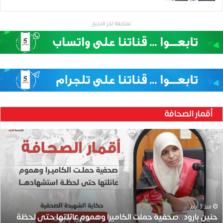
لمتابعة اخر الاخبار
أقمار الصحافة
ح
ن
ي
ن
ب
ا
ر
و
منذ 3 أيام
حنين بارود..صحفية حملت الكاميرا وهموم عائلتها حتى لحظة
د