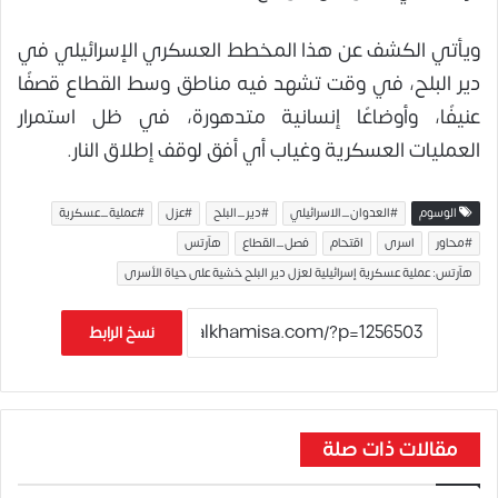
ويأتي الكشف عن هذا المخطط العسكري الإسرائيلي في
دير البلح، في وقت تشهد فيه مناطق وسط القطاع قصفًا
عنيفًا، وأوضاعًا إنسانية متدهورة، في ظل استمرار
العمليات العسكرية وغياب أي أفق لوقف إطلاق النار.
الوسوم
#العدوان_الاسرائيلي
#دير_البلح
#عزل
#عملية_عسكرية
#محاور
اسرى
اقتحام
فصل_القطاع
هآرتس
هآرتس: عملية عسكرية إسرائيلية لعزل دير البلح خشية على حياة الأسرى
نسخ الرابط
مقالات ذات صلة