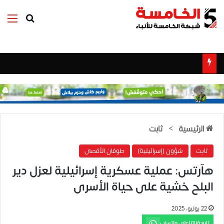
بحث عن
الق
الرئيسية
>
ثابت
ثابت
شؤون (إسرائيلية)
طوفان الأقصى
هآرتس: عملية عسكرية إسرائيلية لعزل دير
البلح خشية على حياة الأسرى
22 يوليو، 2025
تابع قناتنا على واتساب