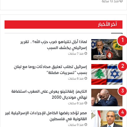
منذ 13 ساعة
آخر الأخبار
لماذا أجّل نتنياهو ضرب حزب الله؟.. تقرير
إسرائيلي يكشف السبب
منذ 7 ساعات
إسرائيل تطلب تعليق محادثات روما مع لبنان
بسبب “تسريبات مضللة”
منذ 8 ساعات
التايمز: إنفانتينو يعرض على المغرب استضافة
نهائي مونديال 2030
منذ 8 ساعات
مصر تؤكد رفضها الكامل للإجراءات الإسرائيلية غير
القانونية في فلسطين
منذ 9 ساعات