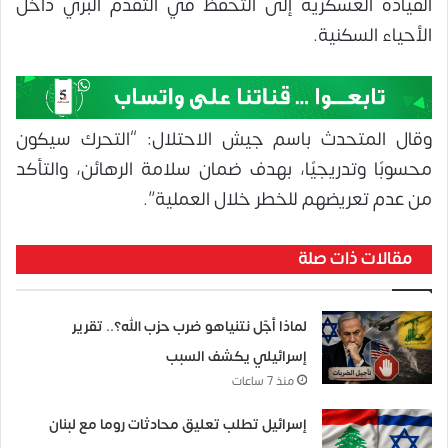
القيادة العسكرية إلى التحفظ في التقدم البري داخل
الأحياء السكنية.
وقال المتحدث باسم جيش الاحتلال: “التحرك سيكون
محسوبًا وتدريجيًا، بهدف ضمان سلامة الرهائن، والتأكد
من عدم تعريضهم للخطر خلال العملية”.
مقالات ذات صلة
لماذا أجّل نتنياهو ضرب حزب الله؟.. تقرير
إسرائيلي يكشف السبب
منذ 7 ساعات
إسرائيل تطلب تعليق محادثات روما مع لبنان