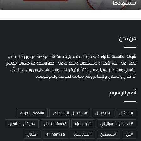
استشهادها
.
.
ص
ح
ف
ي
من نحن
ة
ح
م
شبكة الخامسة للأنباء
شبكة إعلامية مهنية مستقلة، مرخصة من وزارة الإعلام،
ل
تعمل على نشر الأخبار والمستجدات والاحداث على مدار الساعة عبر منصات الإعلام
ت
الرقمي وموقعاً رسميا يعمل وفقاً للرؤية والمحتوى الفلسطيني وتهتم بالشأن
ا
الداخلي والمحلي والإعلام وفق سياسة الحيادية والموضوعية.
ل
ك
أهم الوسوم
ا
م
ي
#اسرائيل
#الاحتلال
#الاحتلال_الإسرائيلي
#الضفة_الغربية
ر
ا
#العدوان_الاسرائيلي
#حرب_غزة
#صفقة_تبادل
#طوفان_الأقصى
و
#غزة
#فلسطين
#قطاع_غزة
alkhamisa
احتلال
ه