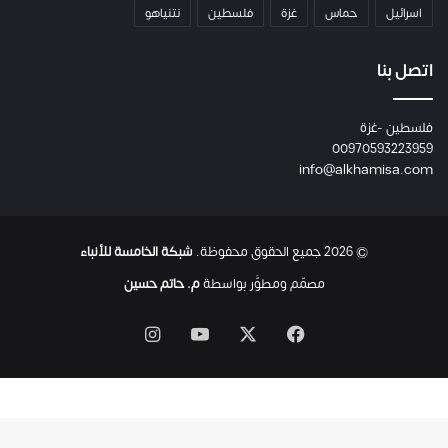
م
اسرائيل
حماس
غزة
فلسطين
نتنياهو
و
م
ع
اتصل بنا
ا
ئ
فلسطين -غزة
ل
00970593223959
ت
info@alkhamisa.com
ه
ا
ح
ت
© 2026 جميع الحقوق محفوظة.
شبكة الخامسة للأنباء
ى
ل
مصمّم ومطوَّر بواسطة
م. حاتم حسين
ح
ظ
‫X
فيسبوك
‫YouTube
انستقرام
ة
ا
س
ت
ش
ه