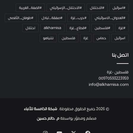
ي
#اسرائيل
#الاحتلال
#الاحتلال_الإسرائيلي
#الضفة_الغربية
ر
ا
#العدوان_الاسرائيلي
#حرب_غزة
#صفقة_تبادل
#طوفان_الأقصى
و
#غزة
#فلسطين
#قطاع_غزة
alkhamisa
احتلال
ه
م
اسرائيل
حماس
غزة
فلسطين
نتنياهو
و
م
ع
اتصل بنا
ا
ئ
فلسطين -غزة
ل
00970593223959
ت
info@alkhamisa.com
ه
ا
ح
ت
© 2026 جميع الحقوق محفوظة.
شبكة الخامسة للأنباء
ى
ل
مصمّم ومطوَّر بواسطة
م. حاتم حسين
ح
ظ