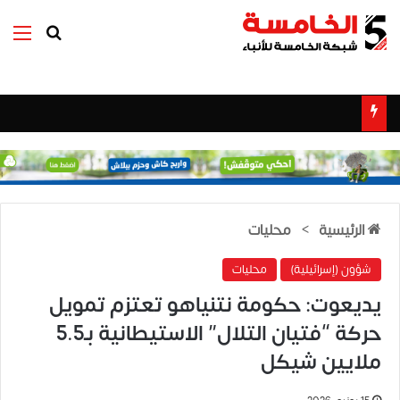
بحث عن
الق
الرئيسية
>
محليات
شؤون (إسرائيلية)
محليات
يديعوت: حكومة نتنياهو تعتزم تمويل
حركة “فتيان التلال” الاستيطانية بـ5.5
ملايين شيكل