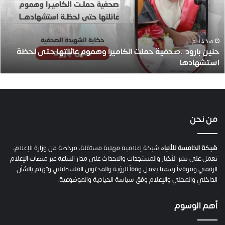
ب
ا
ر
و
منذ 4 أيام
حنين بارود..صحفية حملت الكاميرا وهموم عائلتها حتى لحظة
د
استشهادها
.
.
ص
ح
ف
ي
من نحن
ة
ح
م
شبكة الخامسة للأنباء
شبكة إعلامية مهنية مستقلة، مرخصة من وزارة الإعلام،
ل
تعمل على نشر الأخبار والمستجدات والاحداث على مدار الساعة عبر منصات الإعلام
ت
الرقمي وموقعاً رسميا يعمل وفقاً للرؤية والمحتوى الفلسطيني وتهتم بالشأن
ا
الداخلي والمحلي والإعلام وفق سياسة الحيادية والموضوعية.
ل
ك
أهم الوسوم
ا
م