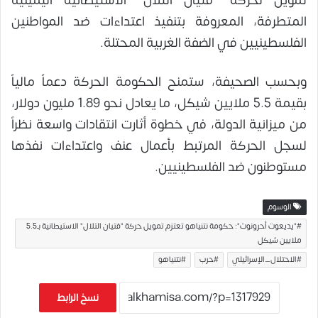
تمويل لحركة “فتيان التلال” الاستيطانية اليمينية
المتطرفة، المعروفة بتنفيذ اعتداءات ضد المواطنين
الفلسطينيين في الضفة الغربية المحتلة.
وبحسب الصحيفة، ستمنح الحكومة الحركة دعماً مالياً
بقيمة 5.5 ملايين شيكل، ما يعادل نحو 1.89 مليون دولار،
من ميزانية الدولة، في خطوة أثارت انتقادات واسعة نظراً
لسجل الحركة المرتبط بأعمال عنف واعتداءات نفذها
مستوطنون ضد الفلسطينيين.
الوسوم
#"يديعوت أحرونوت": حكومة نتنياهو تعتزم تمويل حركة "فتيان التلال" الاستيطانية بـ5.5
ملايين شيكل
#الاحتلال_الإسرائيلي
#حرب
#نتنياهو
نسخ الرابط