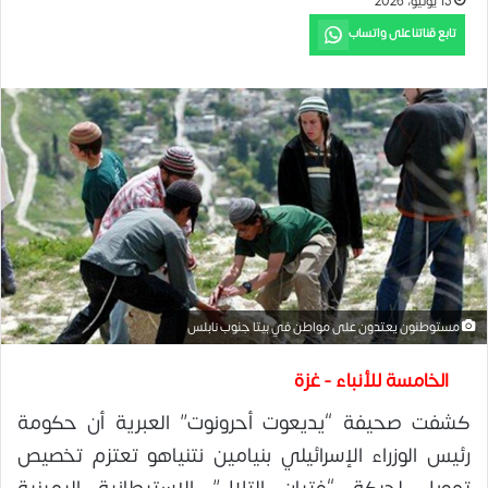
15 يونيو، 2026
تابع قناتنا على واتساب
مستوطنون يعتدون على مواطن في بيتا جنوب نابلس
الخامسة للأنباء - غزة
كشفت صحيفة “يديعوت أحرونوت” العبرية أن حكومة
رئيس الوزراء الإسرائيلي بنيامين نتنياهو تعتزم تخصيص