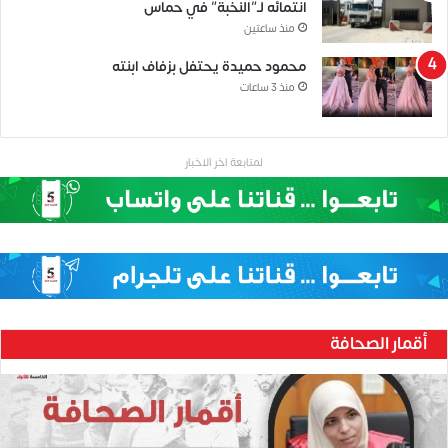
انتمائه لـ”النخبة” في حماس
منذ ساعتين
محمود حميدة يحتفل بزفاف ابنته
منذ 3 ساعات
لمتابعة اخر الاخبار
أقمار الصحافة
ح
ن
ي
ن