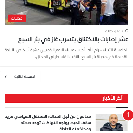
محليات
18 مايو، 2023
عشر إصابات بالاختناق بتسرب غاز في بئر السبع
الخامسة للأنباء – رام الله: أصيب مساء اليوم الخميس عشرة أشخاص بالبلدة
القديمة في مدينة بئر السبع بالنقب الفلسطيني المحتل،…
الصفحة التالية
آخر الأخبار
محامون من أجل العدالة: المعتقل السياسي مزيد
سقف الحيط يواجه انتهاكات تهدد صحته
ومحاكمته العادلة