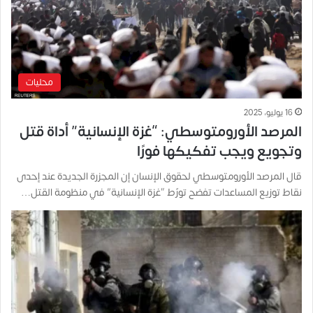
محليات
16 يوليو، 2025
المرصد الأورومتوسطي: “غزة الإنسانية” أداة قتل
وتجويع ويجب تفكيكها فورًا
قال المرصد الأورومتوسطي لحقوق الإنسان إن المجزرة الجديدة عند إحدى
نقاط توزيع المساعدات تفضح تورّط “غزة الإنسانية” في منظومة القتل…