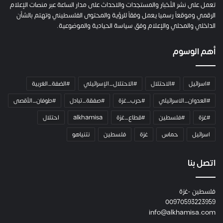
ل
تعمل على نشر الأخبار والمستجدات والاحداث على مدار الساعة عبر منصات الإعلام
ت
الرقمي وموقعاً رسميا يعمل وفقاً للرؤية والمحتوى الفلسطيني وتهتم بالشأن
ا
الداخلي والمحلي والإعلام وفق سياسة الحيادية والموضوعية.
ل
ك
أهم الوسوم
ا
م
ي
#اسرائيل
#الاحتلال
#الاحتلال_الإسرائيلي
#الضفة_الغربية
ر
ا
#العدوان_الاسرائيلي
#حرب_غزة
#صفقة_تبادل
#طوفان_الأقصى
و
#غزة
#فلسطين
#قطاع_غزة
alkhamisa
احتلال
ه
م
اسرائيل
حماس
غزة
فلسطين
نتنياهو
و
م
ع
اتصل بنا
ا
ئ
فلسطين -غزة
ل
00970593223959
ت
info@alkhamisa.com
ه