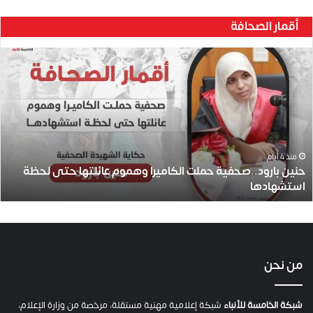
أقمار الصحافة
ح
ن
ي
ن
ب
ا
ر
و
منذ 4 أيام
حنين بارود..صحفية حملت الكاميرا وهموم عائلتها حتى لحظة
د
استشهادها
.
.
ص
ح
ف
ي
من نحن
ة
ح
م
شبكة الخامسة للأنباء
شبكة إعلامية مهنية مستقلة، مرخصة من وزارة الإعلام،