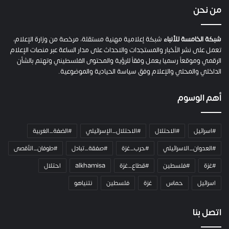
ي
من نحن
ة
ح
م
شبكة الخامسة للأنباء
شبكة إعلامية مهنية مستقلة، مرخصة من وزارة الإعلام،
ل
تعمل على نشر الأخبار والمستجدات والاحداث على مدار الساعة عبر منصات الإعلام
ت
الرقمي وموقعاً رسميا يعمل وفقاً للرؤية والمحتوى الفلسطيني وتهتم بالشأن
ا
الداخلي والمحلي والإعلام وفق سياسة الحيادية والموضوعية.
ل
ك
أهم الوسوم
ا
م
ي
#اسرائيل
#الاحتلال
#الاحتلال_الإسرائيلي
#الضفة_الغربية
ر
ا
#العدوان_الاسرائيلي
#حرب_غزة
#صفقة_تبادل
#طوفان_الأقصى
و
#غزة
#فلسطين
#قطاع_غزة
alkhamisa
احتلال
ه
م
اسرائيل
حماس
غزة
فلسطين
نتنياهو
و
م
ع
اتصل بنا
ا