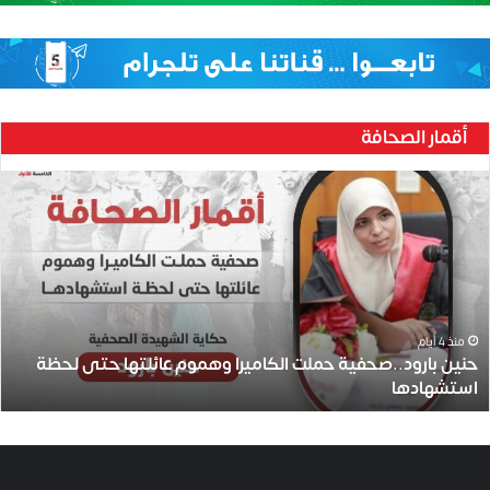
أقمار الصحافة
ح
ن
ي
ن
ب
ا
ر
و
منذ 4 أيام
حنين بارود..صحفية حملت الكاميرا وهموم عائلتها حتى لحظة
د
استشهادها
.
.
ص
ح
ف