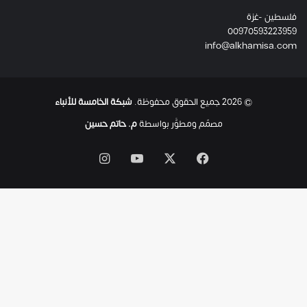
ئ
فلسطين -غزة
ل
00970593223959
ت
info@alkhamisa.com
ه
ا
ح
ت
© 2026 جميع الحقوق محفوظة.
شبكة الخامسة للأنباء
ى
ل
مصمّم ومطوَّر بواسطة
م. حاتم حسين
ح
ظ
‫X
فيسبوك
‫YouTube
انستقرام
ة
ا
س
ت
ش
ه
ا
د
ه
ا