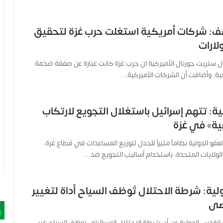
: شركات أمريكية استغلت حرب غزة لتحقيق
ولارات
 ستريت جورنال الأميركية ان حرب غزة كانت عبارة عن صفقة ضخمة
ية. وأضافت أن الشركات الأميركية…
ية: تتهم إسرائيل باستغلال التجويع لارتكاب
عية» في غزة
فو الدولية نظاماً مثيراً للجدل لتوزيع المساعدات في قطاع غزة،
الولايات المتحدة، باستخدام أساليب التجويع ضد…
لية: شرطة الاحتلال تُوظف السياح أداة لتغيير
صى
دس الدولية عن أن شرطة الاحتلال الإسرائيلي توظف السياح غير