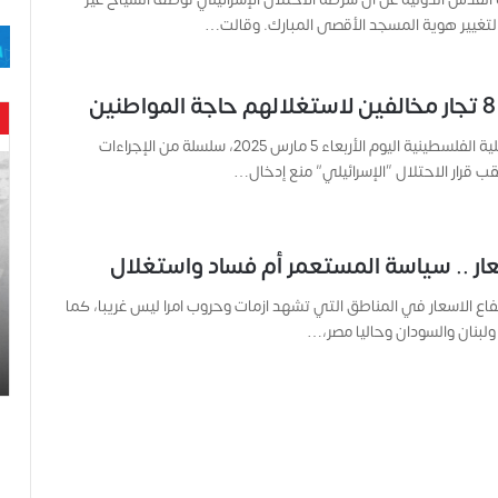
لتغيير هوية المسجد الأقصى المبارك. وقالت…
ن
أعلنت وزارة الداخلية الفلسطينية اليوم الأربعاء 5 مارس 2025، سلسلة من الإجراءات
ح
ب قرار الاحتلال “الإسرائيلي” منع إدخال…
ن
ي
ن
ب
سعار .. سياسة المستعمر أم فساد واستغلال
ا
ر
تفاع الاسعار في المناطق التي تشهد ازمات وحروب امرا ليس غريبا، كما
و
لبنان والسودان وحاليا مصر،…
د
.
.
ص
ح
ف
ي