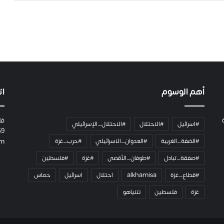
ة
ح
م
ل
ت
ا
ل
ك
أهم الوسوم
ات
ا
م
ي
فل
ر
#اسرائيل
#الاحتلال
#الاحتلال_الإسرائيلي
59
ا
#الضفة_الغربية
#العدوان_الاسرائيلي
#حرب_غزة
om
و
ه
#صفقة_تبادل
#طوفان_الأقصى
#غزة
#فلسطين
م
و
#قطاع_غزة
alkhamisa
احتلال
اسرائيل
حماس
م
غزة
فلسطين
نتنياهو
ع
ا
ئ