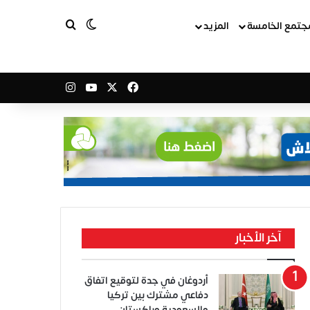
بحث عن
الوضع المظلم
جتمع الخامسة
المزيد
‫X
فيسبوك
‫YouTube
انستقرام
آخر الأخبار
أردوغان في جدة لتوقيع اتفاق
دفاعي مشترك بين تركيا
والسعودية وباكستان