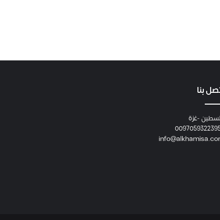
صل بنا
سطين -غزة
009705932239
info@alkhamisa.c