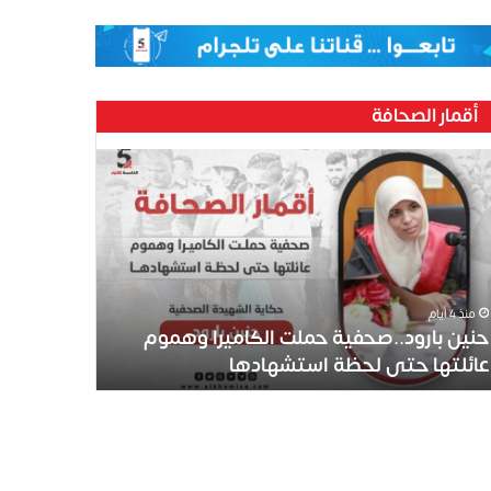
أقمار الصحافة
منذ 4 أيام
حنين بارود..صحفية حملت الكاميرا وهموم
عائلتها حتى لحظة استشهادها