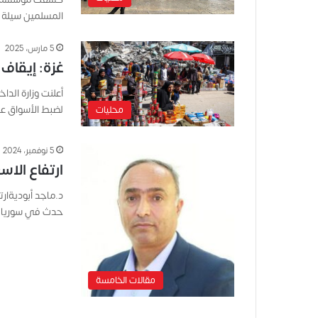
المسلمين سيلة 
5 مارس، 2025
غزة: إيقاف 8 تجار مخالفين لاستغلالهم حاجة المواطني
لضبط الأسواق عق
محليات
5 نوفمبر، 2024
ارتفاع الا
د.ماجد أبوديةار
حدث في سوريا و
مقالات الخامسة