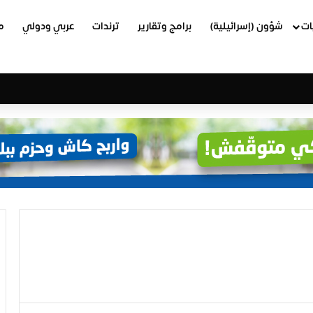
ات
شؤون (إسرائيلية)
برامج وتقارير
ترندات
عربي ودولي
م