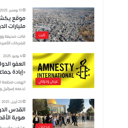
13 نوفمبر، 2025
موقع يكشف
مليارات الد
ثابت
قالت صحيفة وول
للشركات الأميرك
4 يوليو، 2025
العفو الدول
«إبادة جما
عربي ودولي
اتهمت منظمة الع
تدعمه إسرائيل و
23 أبريل، 2025
القدس الدو
هوية الأق
محليات
كشفت مؤسسة الق