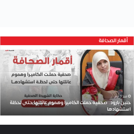
ا
م
ي
#اسرائيل
#الاحتلال
#الاحتلال_الإسرائيلي
#الضفة_الغربية
ر
ا
#العدوان_الاسرائيلي
#حرب_غزة
#صفقة_تبادل
#طوفان_الأقصى
و
#غزة
#فلسطين
#قطاع_غزة
alkhamisa
احتلال
ه
م
اسرائيل
حماس
غزة
فلسطين
نتنياهو
و
م
ع
اتصل بنا
ا
ئ
فلسطين -غزة
ل
00970593223959
ت
info@alkhamisa.com
ه
ا
ح
ت
© 2026 جميع الحقوق محفوظة.
شبكة الخامسة للأنباء
ى
ل
مصمّم ومطوَّر بواسطة
م. حاتم حسين
ح