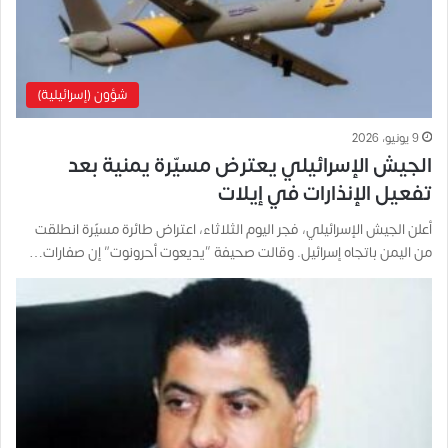
شؤون (إسرائيلية)
9 يونيو، 2026
الجيش الإسرائيلي يعترض مسيّرة يمنية بعد
تفعيل الإنذارات في إيلات
أعلن الجيش الإسرائيلي، فجر اليوم الثلاثاء، اعتراض طائرة مسيّرة انطلقت
من اليمن باتجاه إسرائيل. وقالت صحيفة “يديعوت أحرونوت” إن صفارات…