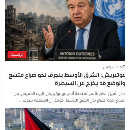
الرئيسية
منذ أسبوعين
غوتيريش: الشرق الأوسط ينجرف نحو صراع متسع
والوضع قد يخرج عن السيطرة
حذر الأمين العام للأمم المتحدة أنطونيو غوتيريش، اليوم الخميس، من
اتساع رقعة الصراع في الشرق الأوسط. مؤكدًا أن المنطقة تنجرف…