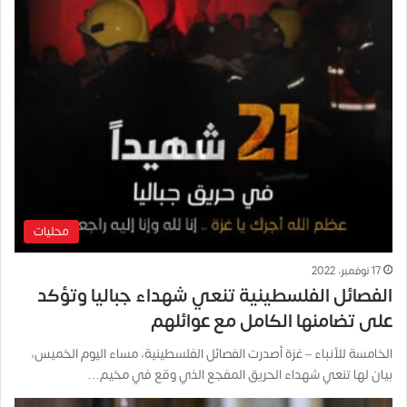
محليات
17 نوفمبر، 2022
الفصائل الفلسطينية تنعي شهداء جباليا وتؤكد
على تضامنها الكامل مع عوائلهم
الخامسة للأنباء – غزة أصدرت الفصائل الفلسطينية، مساء اليوم الخميس،
بيان لها تنعي شهداء الحريق المفجع الذي وقع في مخيم…