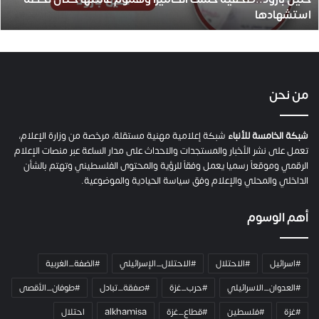
د
استشهادها
.
.
ص
ح
ف
ي
من نحن
ة
ح
م
شبكة الخامسة للأنباء
شبكة إعلامية مهنية مستقلة، مرخصة من وزارة الإعلام،
ل
تعمل على نشر الأخبار والمستجدات والاحداث على مدار الساعة عبر منصات الإعلام
ت
الرقمي وموقعاً رسميا يعمل وفقاً للرؤية والمحتوى الفلسطيني وتهتم بالشأن
ا
الداخلي والمحلي والإعلام وفق سياسة الحيادية والموضوعية.
ل
ك
أهم الوسوم
ا
م
ي
#اسرائيل
#الاحتلال
#الاحتلال_الإسرائيلي
#الضفة_الغربية
ر
ا
#العدوان_الاسرائيلي
#حرب_غزة
#صفقة_تبادل
#طوفان_الأقصى
و
#غزة
#فلسطين
#قطاع_غزة
alkhamisa
احتلال
ه