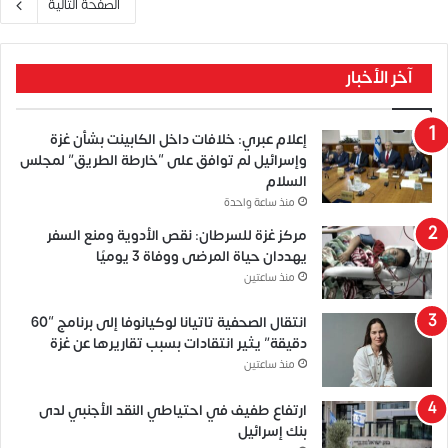
الصفحة التالية
آخر الأخبار
إعلام عبري: خلافات داخل الكابينت بشأن غزة
وإسرائيل لم توافق على “خارطة الطريق” لمجلس
السلام
منذ ساعة واحدة
مركز غزة للسرطان: نقص الأدوية ومنع السفر
يهددان حياة المرضى ووفاة 3 يوميًا
منذ ساعتين
انتقال الصحفية تاتيانا لوكيانوفا إلى برنامج “60
دقيقة” يثير انتقادات بسبب تقاريرها عن غزة
منذ ساعتين
ارتفاع طفيف في احتياطي النقد الأجنبي لدى
بنك إسرائيل