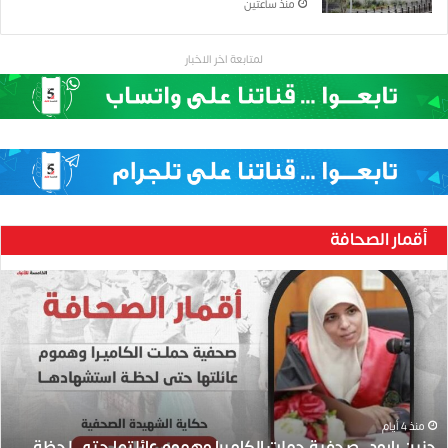
منذ ساعتين
لمتابعة اخر الاخبار
أقمار الصحافة
ح
ن
ي
ن
ب
ا
ر
و
منذ 4 أيام
حنين بارود..صحفية حملت الكاميرا وهموم عائلتها حتى لحظة