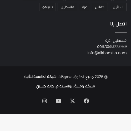
م
اسرائيل
حماس
غزة
فلسطين
نتنياهو
و
م
ع
اتصل بنا
ا
ئ
فلسطين -غزة
ل
00970593223959
ت
info@alkhamisa.com
ه
ا
ح
ت
© 2026 جميع الحقوق محفوظة.
شبكة الخامسة للأنباء
ى
ل
مصمّم ومطوَّر بواسطة
م. حاتم حسين
ح
ظ
‫X
فيسبوك
‫YouTube
انستقرام
ة
ا
س
ت
ش