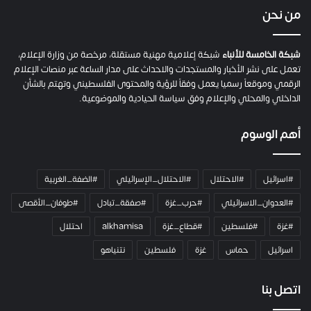
ي
من نحن
ة
ح
م
شبكة الخامسة للأنباء
شبكة إعلامية مهنية مستقلة، مرخصة من وزارة الإعلام،
ل
تعمل على نشر الأخبار والمستجدات والاحداث على مدار الساعة عبر منصات الإعلام
ت
الرقمي وموقعاً رسميا يعمل وفقاً للرؤية والمحتوى الفلسطيني وتهتم بالشأن
ا
الداخلي والمحلي والإعلام وفق سياسة الحيادية والموضوعية.
ل
ك
أهم الوسوم
ا
م
ي
#اسرائيل
#الاحتلال
#الاحتلال_الإسرائيلي
#الضفة_الغربية
ر
ا
#العدوان_الاسرائيلي
#حرب_غزة
#صفقة_تبادل
#طوفان_الأقصى
و
#غزة
#فلسطين
#قطاع_غزة
alkhamisa
احتلال
ه
م
اسرائيل
حماس
غزة
فلسطين
نتنياهو
و
م
ع
اتصل بنا
ا