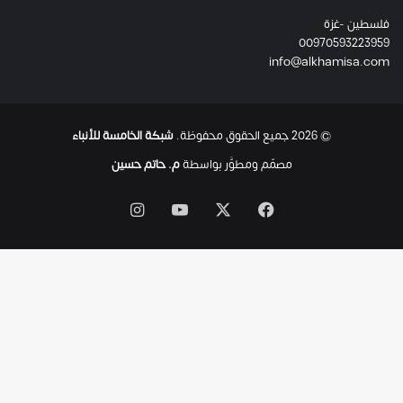
ئ
فلسطين -غزة
ل
00970593223959
ت
info@alkhamisa.com
ه
ا
ح
ت
© 2026 جميع الحقوق محفوظة.
شبكة الخامسة للأنباء
ى
ل
مصمّم ومطوَّر بواسطة
م. حاتم حسين
ح
ظ
‫X
فيسبوك
‫YouTube
انستقرام
ة
ا
س
ت
ش
ه
ا
د
ه
ا