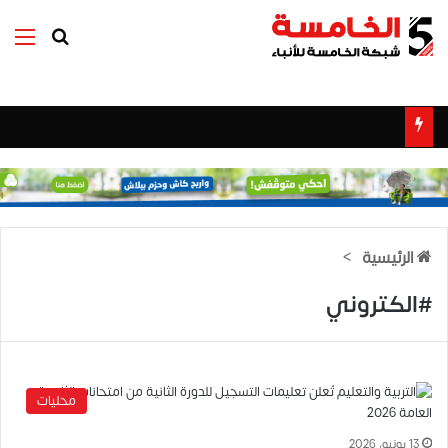
بحث عن
الق
الرئيسية
>
#الكتروني
محليات
13 يونيو، 2026