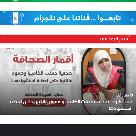
أقمار الصحافة
ح
ن
ي
ن
ب
ا
ر
و
منذ 5 أيام
حنين بارود..صحفية حملت الكاميرا وهموم عائلتها حتى لحظة
د
استشهادها
.
.
ص
ح
ف