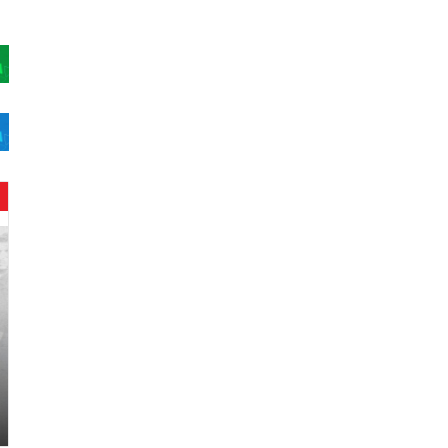
ح
ن
ي
ن
ب
ا
ر
و
د
.
.