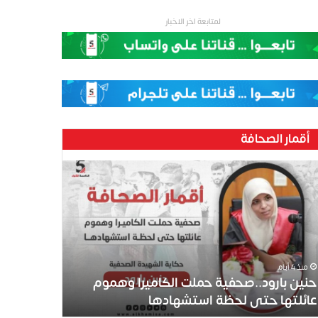
لمتابعة اخر الاخبار
أقمار الصحافة
منذ 4 أيام
حنين بارود..صحفية حملت الكاميرا وهموم
عائلتها حتى لحظة استشهادها