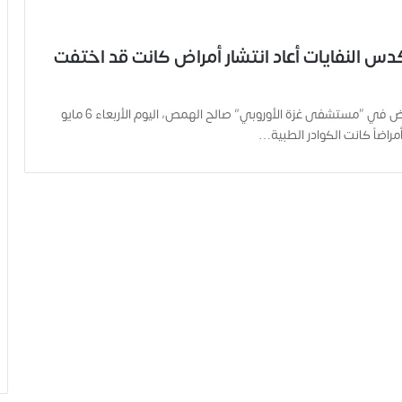
س النفايات أعاد انتشار أمراض كانت قد اختفت
قال مدير التمريض في “مستشفى غزة الأوروبي” صالح الهمص، اليوم الأربعاء 6 مايو