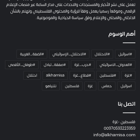
ت
ش
ه
ا
د
ه
ا