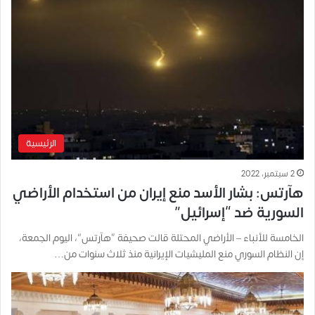
الرئيسية
2 سبتمبر، 2022
هآرتس: بشار الأسد منع إيران من استخدام الأراضي
السورية ضد “إسرائيل”
الخامسة للأنباء – الأراضي المحتلة قالت صحيفة “هآرتس”، اليوم الجمعة،
إن النظام السوري منع المليشيات الإيرانية منذ ثلاث سنوات من…