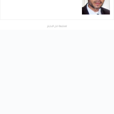
لمتابعة اخر الاخبار
أقمار الصحافة
ح
ن
ي
ن
ب
ا