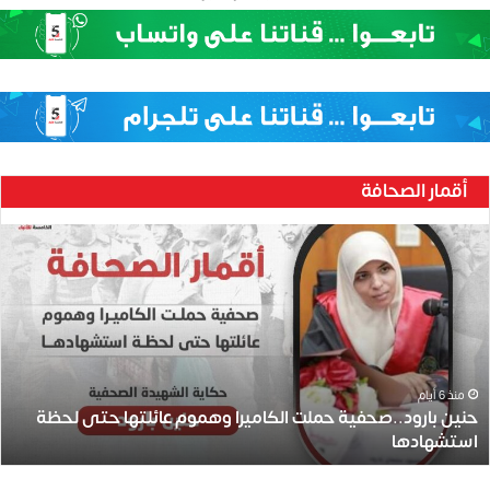
أقمار الصحافة
ح
ن
ي
ن
ب
ا
ر
و
منذ 6 أيام
حنين بارود..صحفية حملت الكاميرا وهموم عائلتها حتى لحظة
د
استشهادها
.
.
ص