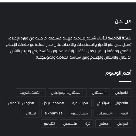
ح
ف
ي
من نحن
ة
ح
م
شبكة الخامسة للأنباء
شبكة إعلامية مهنية مستقلة، مرخصة من وزارة الإعلام،
ل
تعمل على نشر الأخبار والمستجدات والاحداث على مدار الساعة عبر منصات الإعلام
ت
الرقمي وموقعاً رسميا يعمل وفقاً للرؤية والمحتوى الفلسطيني وتهتم بالشأن
ا
الداخلي والمحلي والإعلام وفق سياسة الحيادية والموضوعية.
ل
ك
أهم الوسوم
ا
م
ي
#اسرائيل
#الاحتلال
#الاحتلال_الإسرائيلي
#الضفة_الغربية
ر
ا
#العدوان_الاسرائيلي
#حرب_غزة
#صفقة_تبادل
#طوفان_الأقصى
و
#غزة
#فلسطين
#قطاع_غزة
alkhamisa
احتلال
ه
م
اسرائيل
حماس
غزة
فلسطين
نتنياهو
و
م