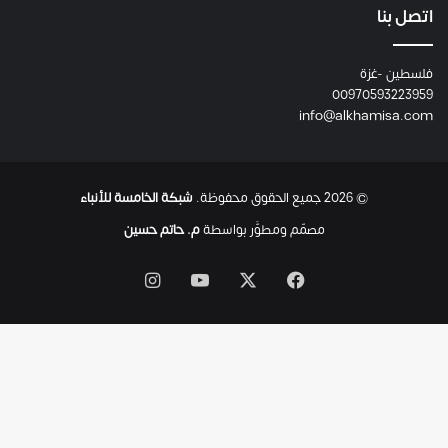
ع
اتصل بنا
ا
ئ
فلسطين -غزة
ل
00970593223959
ت
info@alkhamisa.com
ه
ا
ح
ت
© 2026 جميع الحقوق محفوظة.
شبكة الخامسة للأنباء
ى
ل
مصمّم ومطوَّر بواسطة
م. حاتم حسين
ح
ظ
‫X
فيسبوك
‫YouTube
انستقرام
ة
ا
س
ت
ش
ه
ا
د