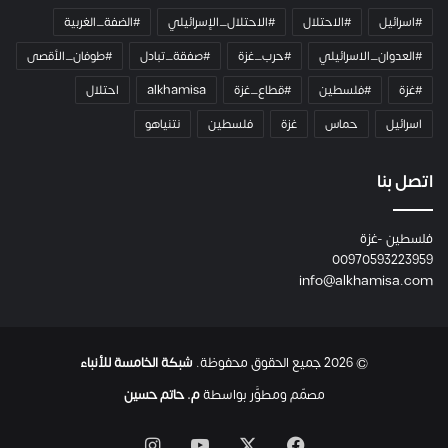
ي
#اسرائيل
#الاحتلال
#الاحتلال_الإسرائيلي
#الضفة_الغربية
ر
ا
#العدوان_الاسرائيلي
#حرب_غزة
#صفقة_تبادل
#طوفان_الأقصى
و
#غزة
#فلسطين
#قطاع_غزة
alkhamisa
احتلال
ه
م
اسرائيل
حماس
غزة
فلسطين
نتنياهو
و
م
ع
اتصل بنا
ا
ئ
فلسطين -غزة
ل
00970593223959
ت
info@alkhamisa.com
ه
ا
ح
ت
© 2026 جميع الحقوق محفوظة.
شبكة الخامسة للأنباء
ى
ل
مصمّم ومطوَّر بواسطة
م. حاتم حسين
ح
ظ
‫X
فيسبوك
‫YouTube
انستقرام