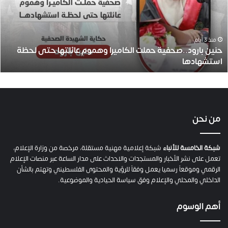
ب
ا
ر
و
منذ 3 أيام
حنين بارود..صحفية حملت الكاميرا وهموم عائلتها حتى لحظة
د
استشهادها
.
.
ص
ح
ف
ي
من نحن
ة
ح
م
شبكة الخامسة للأنباء
شبكة إعلامية مهنية مستقلة، مرخصة من وزارة الإعلام،
ل
تعمل على نشر الأخبار والمستجدات والاحداث على مدار الساعة عبر منصات الإعلام
ت
الرقمي وموقعاً رسميا يعمل وفقاً للرؤية والمحتوى الفلسطيني وتهتم بالشأن
ا
الداخلي والمحلي والإعلام وفق سياسة الحيادية والموضوعية.
ل
ك
أهم الوسوم
ا
م