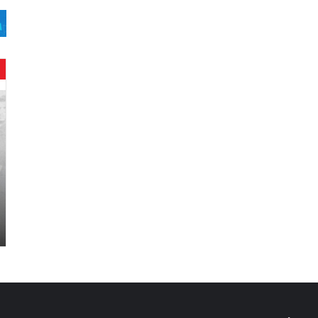
ح
ن
ي
ن
ب
ا
ر
و
د
.
.
ص
ح
ف
ي