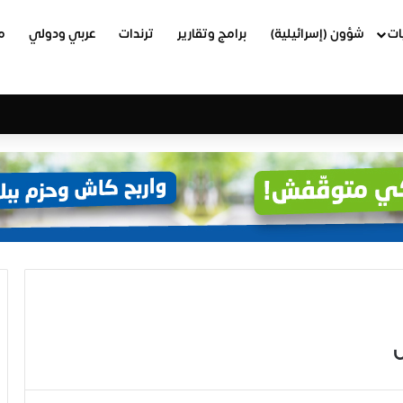
ات
شؤون (إسرائيلية)
برامج وتقارير
ترندات
عربي ودولي
م
س