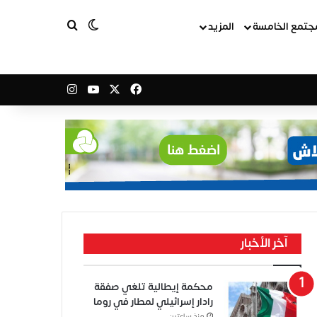
بحث عن
الوضع المظلم
جتمع الخامسة
المزيد
‫X
فيسبوك
‫YouTube
انستقرام
آخر الأخبار
محكمة إيطالية تلغي صفقة
رادار إسرائيلي لمطار في روما