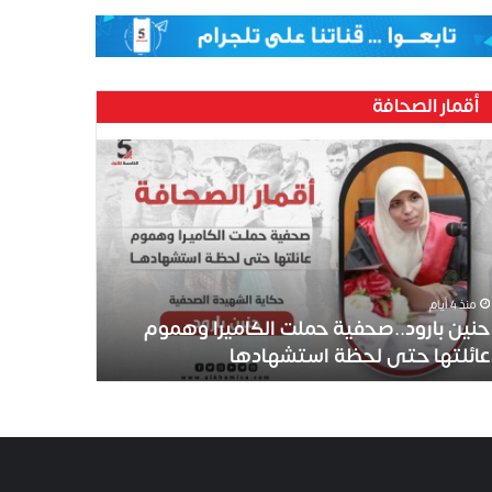
أقمار الصحافة
منذ 4 أيام
حنين بارود..صحفية حملت الكاميرا وهموم
عائلتها حتى لحظة استشهادها