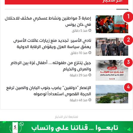
إصابة 3 مواطنين ونشاط عسكري مكثف للاحتلال
في خان يونس
منذ 5 دقائق
نادي الأسير: تجديد منع زيارات عائلات الأسرى
يعمّق سياسة العزل ويقوّض الرقابة الدولية
منذ 10 دقائق
جيل يُنتزع من طفولته… أطفال غزة بين الركام
والمرض والخيام
منذ 29 دقيقة
الإعصار “دولفين” يضرب جنوب اليابان والصين ترفع
الدرجة القصوى استعداداً لوصوله
منذ 48 دقيقة
لمتابعة اخر الاخبار