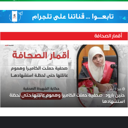
أقمار الصحافة
ح
ن
ي
ن
ب
ا
ر
و
منذ 5 أيام
حنين بارود..صحفية حملت الكاميرا وهموم عائلتها حتى لحظة
د
استشهادها
.
.
ص
ح
ف