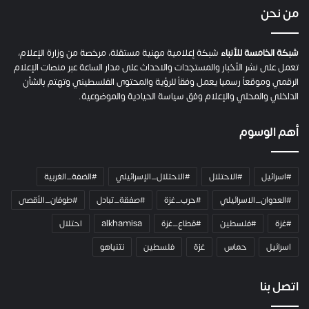
ي
من نحن
ة
ح
م
شبكة الخامسة للأنباء
شبكة إعلامية مهنية مستقلة، مرخصة من وزارة الإعلام،
ل
تعمل على نشر الأخبار والمستجدات والاحداث على مدار الساعة عبر منصات الإعلام
ت
الرقمي وموقعاً رسميا يعمل وفقاً للرؤية والمحتوى الفلسطيني وتهتم بالشأن
ا
الداخلي والمحلي والإعلام وفق سياسة الحيادية والموضوعية.
ل
ك
أهم الوسوم
ا
م
ي
#اسرائيل
#الاحتلال
#الاحتلال_الإسرائيلي
#الضفة_الغربية
ر
ا
#العدوان_الاسرائيلي
#حرب_غزة
#صفقة_تبادل
#طوفان_الأقصى
و
#غزة
#فلسطين
#قطاع_غزة
alkhamisa
احتلال
ه
م
اسرائيل
حماس
غزة
فلسطين
نتنياهو
و
م
ع
اتصل بنا
ا