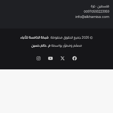
ئ
فلسطين -غزة
ل
00970593223959
ت
info@alkhamisa.com
ه
ا
ح
ت
© 2026 جميع الحقوق محفوظة.
شبكة الخامسة للأنباء
ى
ل
مصمّم ومطوَّر بواسطة
م. حاتم حسين
ح
ظ
‫X
فيسبوك
‫YouTube
انستقرام
ة
ا
س
ت
ش
ه
ا
د
ه
ا