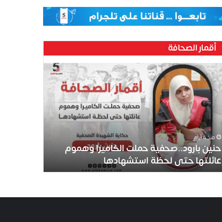
أقمار الصحافة
منذ 4 أيام
حنين بارود..صحفية حملت الكاميرا وهموم
عائلتها حتى لحظة استشهادها