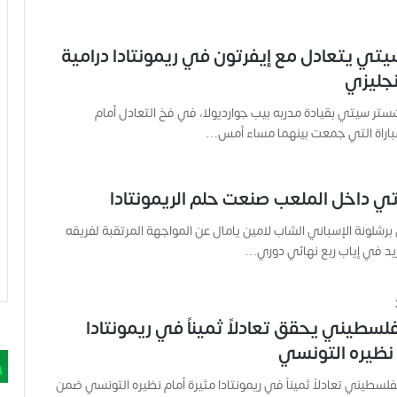
تي يتعادل مع إيفرتون في ريمونتادا درامية
نجليزي
ر سيتي بقيادة مدربه بيب جوارديولا، في فخ التعادل أمام
مباراة التي جمعت بينهما مساء أمس…
تي داخل الملعب صنعت حلم الريمونتادا
رشلونة الإسباني الشاب لامين يامال عن المواجهة المرتقبة لفريقه
ريد في إياب ربع نهائي دوري…
لسطيني يحقق تعادلاً ثميناً في ريمونتادا
 نظيره التونسي
لسطيني تعادلاً ثميناً في ريمونتادا مثيرة أمام نظيره التونسي ضمن