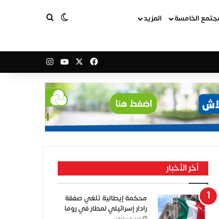
بحث عن
الوضع المظلم
جتمع الخامسة
المزيد
‫X
فيسبوك
‫YouTube
انستقرام
آخر الأخبار
محكمة إيطالية تلغي صفقة
رادار إسرائيلي لمطار في روما