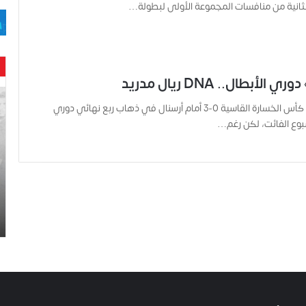
الثانية من منافسات المجموعة الأولى لبطولة…
الأبطال.. DNA ريال مدريد
ح
تجرع ريال مدريد كأس الخسارة القاسية 0-3 أمام أرسنال في ذهاب ربع نهائي دوري
ن
ي
سبوع الفائت، لكن رغم…
ن
ب
ا
ر
و
د
.
.
ص
ح
ف
ي