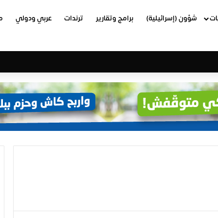
ات
شؤون (إسرائيلية)
برامج وتقارير
ترندات
عربي ودولي
م