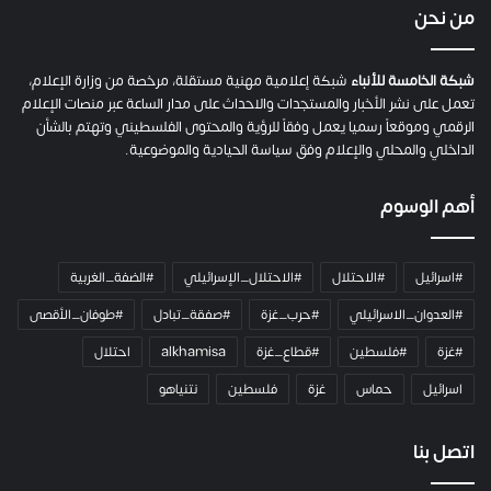
ي
من نحن
ة
ح
م
شبكة الخامسة للأنباء
شبكة إعلامية مهنية مستقلة، مرخصة من وزارة الإعلام،
ل
تعمل على نشر الأخبار والمستجدات والاحداث على مدار الساعة عبر منصات الإعلام
ت
الرقمي وموقعاً رسميا يعمل وفقاً للرؤية والمحتوى الفلسطيني وتهتم بالشأن
ا
الداخلي والمحلي والإعلام وفق سياسة الحيادية والموضوعية.
ل
ك
أهم الوسوم
ا
م
ي
#اسرائيل
#الاحتلال
#الاحتلال_الإسرائيلي
#الضفة_الغربية
ر
ا
#العدوان_الاسرائيلي
#حرب_غزة
#صفقة_تبادل
#طوفان_الأقصى
و
#غزة
#فلسطين
#قطاع_غزة
alkhamisa
احتلال
ه
م
اسرائيل
حماس
غزة
فلسطين
نتنياهو
و
م
ع
اتصل بنا
ا