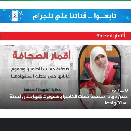
أقمار الصحافة
ح
ن
ي
ن
ب
ا
ر
و
منذ 3 أيام
حنين بارود..صحفية حملت الكاميرا وهموم عائلتها حتى لحظة
د
استشهادها
.
.
ص
ح
ف