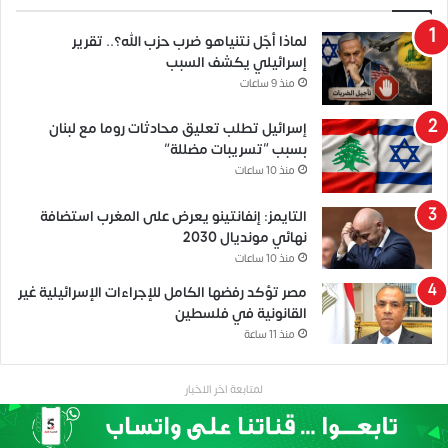
لماذا أجّل نتنياهو ضرب حزب الله؟.. تقرير
إسرائيلي يكشف السبب
منذ 9 ساعات
إسرائيل تطلب تعليق محادثات روما مع لبنان
بسبب “تسريبات مضللة”
منذ 10 ساعات
التايمز: إنفانتينو يعرض على المغرب استضافة
نهائي مونديال 2030
منذ 10 ساعات
مصر تؤكد رفضها الكامل للإجراءات الإسرائيلية غير
القانونية في فلسطين
منذ 11 ساعة
لمتابعة اخر الاخبار