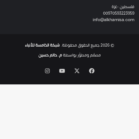
ئ
فلسطين -غزة
ل
00970593223959
ت
info@alkhamisa.com
ه
ا
ح
ت
© 2026 جميع الحقوق محفوظة.
شبكة الخامسة للأنباء
ى
ل
مصمّم ومطوَّر بواسطة
م. حاتم حسين
ح
ظ
‫X
فيسبوك
‫YouTube
انستقرام
ة
ا
س
ت
ش
ه
ا
د
ه
ا