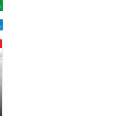
ح
ن
ي
ن
ب
ا
ر
و
د
.
.
ص
ح