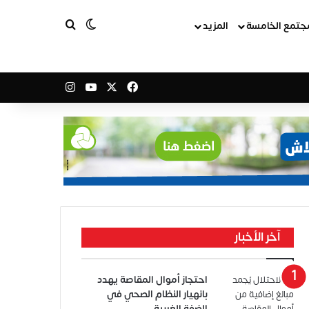
بحث عن
الوضع المظلم
جتمع الخامسة
المزيد
‫X
فيسبوك
‫YouTube
انستقرام
آخر الأخبار
احتجاز أموال المقاصة يهدد
بانهيار النظام الصحي في
الضفة الغربية