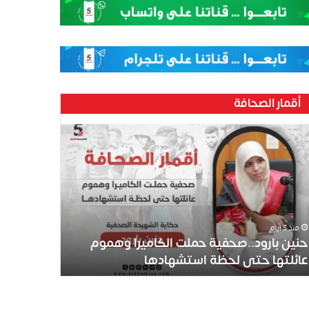
أقمار الصحافة
منذ 3 أيام
حنين بارود..صحفية حملت الكاميرا وهموم
عائلتها حتى لحظة استشهادها