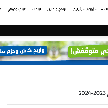
ات
شؤون (إسرائيلية)
برامج وتقارير
ترندات
عربي ودولي
م
2