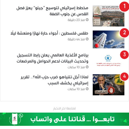
مخطط إسرائيلي لتوسيع “جيلو” يعزز فصل
القدس عن جنوب الضفة
منذ 23 دقيقة
طقس فلسطين : أجواء حارة نهارًا ومنعشة ليلًا
منذ 44 دقيقة
برنامج الأغذية العالمي يعلن رابط التسجيل
وتحديث البيانات لدعم الحوامل والمرضعات
منذ 10 ساعات
لماذا أجّل نتنياهو ضرب حزب الله؟.. تقرير
إسرائيلي يكشف السبب
منذ 10 ساعات
لمتابعة اخر الاخبار