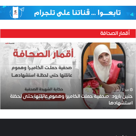
أقمار الصحافة
ح
ن
ي
ن
ب
ا
ر
و
منذ 3 أيام
حنين بارود..صحفية حملت الكاميرا وهموم عائلتها حتى لحظة
د
استشهادها
.
.
ص
ح
ف
ي