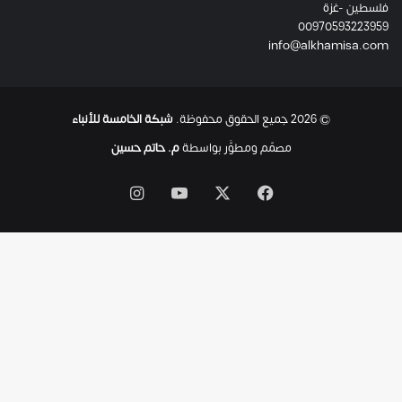
فلسطين -غزة
ل
00970593223959
ت
info@alkhamisa.com
ه
ا
ح
ت
© 2026 جميع الحقوق محفوظة.
شبكة الخامسة للأنباء
ى
ل
مصمّم ومطوَّر بواسطة
م. حاتم حسين
ح
ظ
‫X
فيسبوك
‫YouTube
انستقرام
ة
ا
س
ت
ش
ه
ا
د
ه
ا