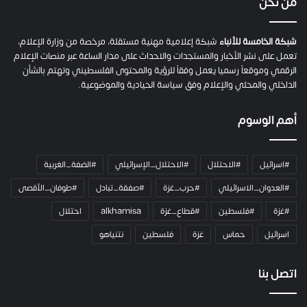
من نحن
ة
ح
م
شبكة الخامسة للأنباء
شبكة إعلامية مهنية مستقلة، مرخصة من وزارة الإعلام،
ل
تعمل على نشر الأخبار والمستجدات والاحداث على مدار الساعة عبر منصات الإعلام
ت
الرقمي وموقعاً رسميا يعمل وفقاً للرؤية والمحتوى الفلسطيني وتهتم بالشأن
ا
الداخلي والمحلي والإعلام وفق سياسة الحيادية والموضوعية.
ل
ك
أهم الوسوم
ا
م
ي
#اسرائيل
#الاحتلال
#الاحتلال_الإسرائيلي
#الضفة_الغربية
ر
ا
#العدوان_الاسرائيلي
#حرب_غزة
#صفقة_تبادل
#طوفان_الأقصى
و
#غزة
#فلسطين
#قطاع_غزة
alkhamisa
احتلال
ه
م
اسرائيل
حماس
غزة
فلسطين
نتنياهو
و
م
ع
اتصل بنا
ا
ئ