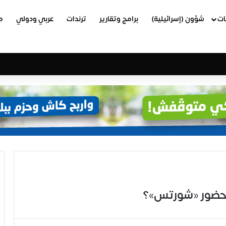
ات
شؤون (إسرائيلية)
برامج وتقارير
ترندات
عربي ودولي
م
حضور «شورتس»؟