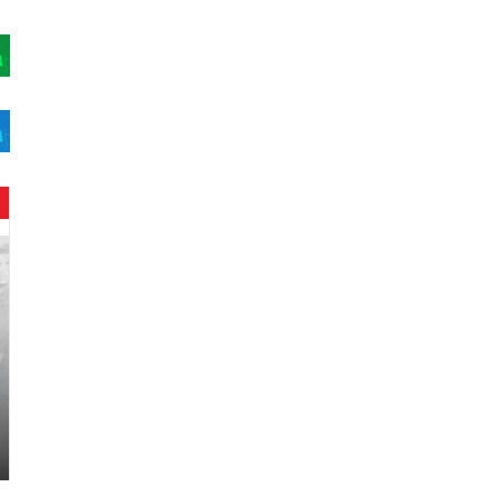
ح
ن
ي
ن
ب
ا
ر
و
د
.
.