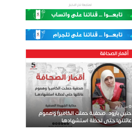
لمتابعة اخر الاخبار
أقمار الصحافة
منذ 6 أيام
حنين بارود..صحفية حملت الكاميرا وهموم
عائلتها حتى لحظة استشهادها