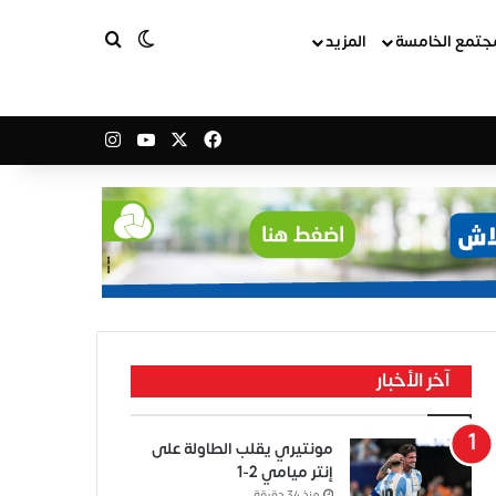
بحث عن
الوضع المظلم
جتمع الخامسة
المزيد
‫X
فيسبوك
‫YouTube
انستقرام
آخر الأخبار
مونتيري يقلب الطاولة على
إنتر ميامي 2-1