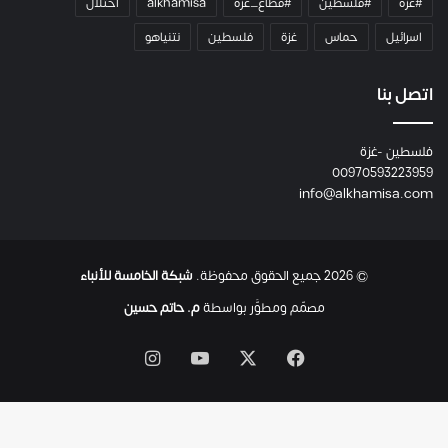
#غزة
#فلسطين
#قطاع_غزة
alkhamisa
احتلال
ه
م
اسرائيل
حماس
غزة
فلسطين
نتنياهو
و
م
ع
اتصل بنا
ا
ئ
فلسطين -غزة
ل
00970593223959
ت
info@alkhamisa.com
ه
ا
ح
ت
© 2026 جميع الحقوق محفوظة.
شبكة الخامسة للأنباء
ى
ل
مصمّم ومطوَّر بواسطة
م. حاتم حسين
ح
ظ
‫X
فيسبوك
‫YouTube
انستقرام
ة
ا
س
ت
ش