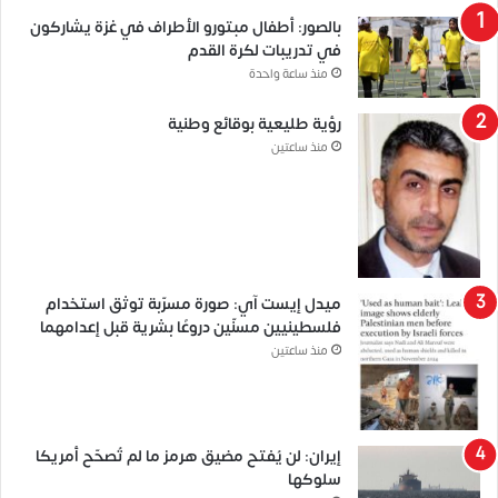
بالصور: أطفال مبتورو الأطراف في غزة يشاركون
في تدريبات لكرة القدم
منذ ساعة واحدة
رؤية طليعية بوقائع وطنية
منذ ساعتين
ميدل إيست آي: صورة مسرّبة توثق استخدام
فلسطينيين مسنّين دروعًا بشرية قبل إعدامهما
منذ ساعتين
إيران: لن يُفتح مضيق هرمز ما لم تُصحّح أمريكا
سلوكها