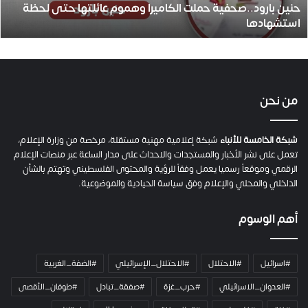
حنين بارود..صحفية حملت الكاميرا وهموم عائلتها حتى لحظة
د
استشهادها
.
.
ص
ح
ف
ي
من نحن
ة
ح
م
شبكة الخامسة للأنباء
شبكة إعلامية مهنية مستقلة، مرخصة من وزارة الإعلام،
ل
تعمل على نشر الأخبار والمستجدات والاحداث على مدار الساعة عبر منصات الإعلام
ت
الرقمي وموقعاً رسميا يعمل وفقاً للرؤية والمحتوى الفلسطيني وتهتم بالشأن
ا
الداخلي والمحلي والإعلام وفق سياسة الحيادية والموضوعية.
ل
ك
أهم الوسوم
ا
م
ي
#اسرائيل
#الاحتلال
#الاحتلال_الإسرائيلي
#الضفة_الغربية
ر
ا
#العدوان_الاسرائيلي
#حرب_غزة
#صفقة_تبادل
#طوفان_الأقصى
و