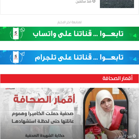
منذ ساعتين
لمتابعة اخر الاخبار
أقمار الصحافة
ح
ن
ي
ن
ب
ا
ر
و
منذ 5 أيام