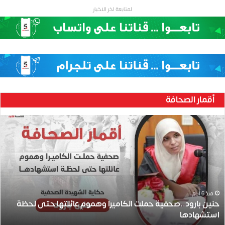
لمتابعة اخر الاخبار
أقمار الصحافة
ح
ن
ي
ن
ب
ا
ر
و
منذ 6 أيام
حنين بارود..صحفية حملت الكاميرا وهموم عائلتها حتى لحظة
د
استشهادها
.