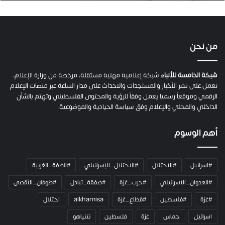
.
ص
ح
ف
ي
من نحن
ة
ح
م
شبكة الخامسة للأنباء
شبكة إعلامية مهنية مستقلة، مرخصة من وزارة الإعلام،
ل
تعمل على نشر الأخبار والمستجدات والاحداث على مدار الساعة عبر منصات الإعلام
ت
الرقمي وموقعاً رسميا يعمل وفقاً للرؤية والمحتوى الفلسطيني وتهتم بالشأن
ا
الداخلي والمحلي والإعلام وفق سياسة الحيادية والموضوعية.
ل
ك
أهم الوسوم
ا
م
ي
#اسرائيل
#الاحتلال
#الاحتلال_الإسرائيلي
#الضفة_الغربية
ر
ا
#العدوان_الاسرائيلي
#حرب_غزة
#صفقة_تبادل
#طوفان_الأقصى
و
#غزة
#فلسطين
#قطاع_غزة
alkhamisa
احتلال
ه
م
اسرائيل
حماس
غزة
فلسطين
نتنياهو
و