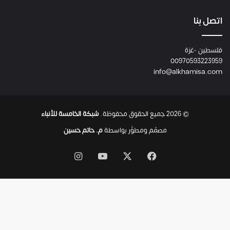
م
ع
اتصل بنا
ا
ئ
فلسطين -غزة
ل
00970593223959
ت
info@alkhamisa.com
ه
ا
ح
ت
© 2026 جميع الحقوق محفوظة.
شبكة الخامسة للأنباء
ى
ل
مصمّم ومطوَّر بواسطة
م. حاتم حسين
ح
ظ
‫X
فيسبوك
‫YouTube
انستقرام
ة
ا
س
ت
ش
ه
ا