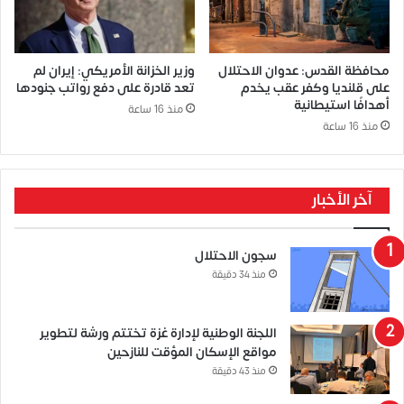
محافظة القدس: عدوان الاحتلال
وزير الخزانة الأمريكي: إيران لم
على قلنديا وكفر عقب يخدم
تعد قادرة على دفع رواتب جنودها
أهدافًا استيطانية
منذ 16 ساعة
منذ 16 ساعة
آخر الأخبار
سجون الاحتلال
منذ 34 دقيقة
اللجنة الوطنية لإدارة غزة تختتم ورشة لتطوير
مواقع الإسكان المؤقت للنازحين
منذ 43 دقيقة