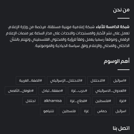
ف
ي
من نحن
ة
ح
م
شبكة الخامسة للأنباء
شبكة إعلامية مهنية مستقلة، مرخصة من وزارة الإعلام،
ل
تعمل على نشر الأخبار والمستجدات والاحداث على مدار الساعة عبر منصات الإعلام
ت
الرقمي وموقعاً رسميا يعمل وفقاً للرؤية والمحتوى الفلسطيني وتهتم بالشأن
ا
الداخلي والمحلي والإعلام وفق سياسة الحيادية والموضوعية.
ل
ك
أهم الوسوم
ا
م
ي
#اسرائيل
#الاحتلال
#الاحتلال_الإسرائيلي
#الضفة_الغربية
ر
ا
#العدوان_الاسرائيلي
#حرب_غزة
#صفقة_تبادل
#طوفان_الأقصى
و
#غزة
#فلسطين
#قطاع_غزة
alkhamisa
احتلال
ه
م
اسرائيل
حماس
غزة
فلسطين
نتنياهو
و
م
ع
اتصل بنا
ا