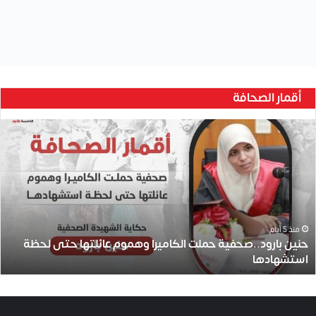
أقمار الصحافة
ح
ن
ي
ن
ب
ا
ر
و
منذ 5 أيام
حنين بارود..صحفية حملت الكاميرا وهموم عائلتها حتى لحظة
د
استشهادها
.
.
ص
ح