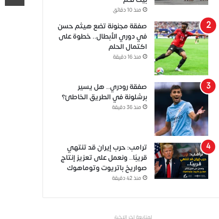
منذ 10 دقائق
صفقة مجنونة تضع هيثم حسن
في دوري الأبطال.. خطوة على
اكتمال الحلم
منذ 16 دقيقة
صفقة رودري.. هل يسير
برشلونة في الطريق الخاطئ؟
منذ 36 دقيقة
ترامب: حرب إيران قد تنتهي
قريبًا.. ونعمل على تعزيز إنتاج
صواريخ باتريوت وتوماهوك
منذ 42 دقيقة
لمتابعة اخر الاخبار