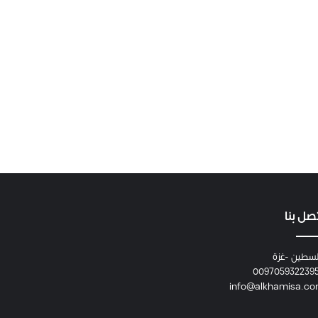
صل بنا
سطين -غزة
009705932239
info@alkhamisa.c