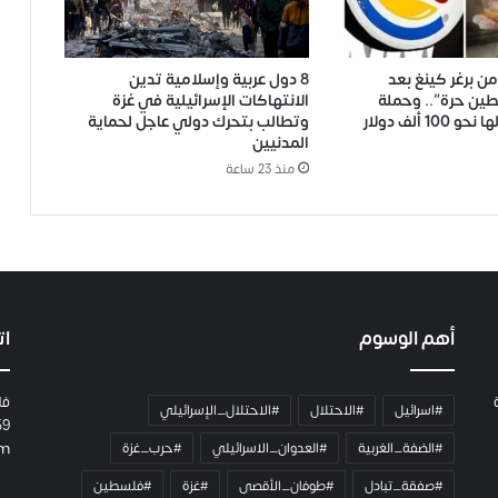
 برغر كينغ بعد
8 دول عربية وإسلامية تدين
ين حرة”.. وحملة
الانتهاكات الإسرائيلية في غزة
1 ألف دولار
وتطالب بتحرك دولي عاجل لحماية
المدنيين
منذ 23 ساعة
أهم الوسوم
ات
فل
#اسرائيل
#الاحتلال
#الاحتلال_الإسرائيلي
59
#الضفة_الغربية
#العدوان_الاسرائيلي
#حرب_غزة
om
#صفقة_تبادل
#طوفان_الأقصى
#غزة
#فلسطين