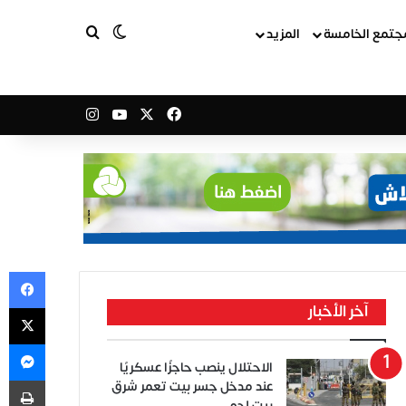
بحث عن
الوضع المظلم
جتمع الخامسة
المزيد
‫X
فيسبوك
‫YouTube
انستقرام
في
‫X
آخر الأخبار
ما
الاحتلال ينصب حاجزًا عسكريًا
طب
عند مدخل جسر بيت تعمر شرق
بيت لحم