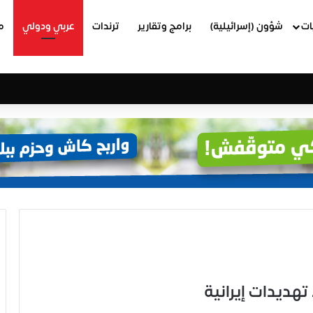
ات
شؤون (إسرائيلية)
برامج وتقارير
ترندات
عربي ودولي
م
تهديدات إيرانية