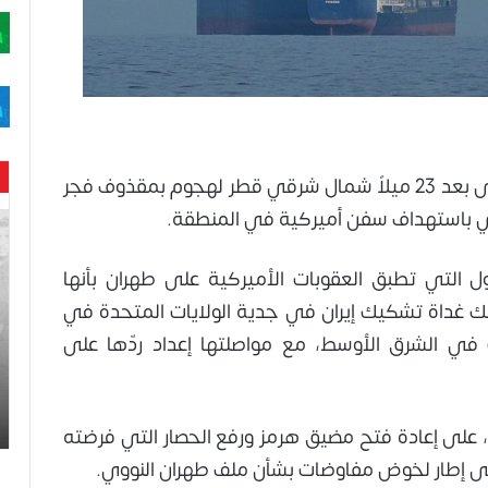
أفادت وكالة بحرية بريطانية بتعرض سفينة على بعد 23 ميلاً شمال شرقي قطر لهجوم بمقذوف فجر
اني باستهداف سفن أميركية في المنطقة.
حن
با
حم
 التي تطبق العقوبات الأميركية على طهران بأنها
ال
 غداة تشكيك إيران في جدية الولايات المتحدة في
وه
عا
 في الشرق الأوسط، مع مواصلتها إعداد ردّها على
حت
لح
اس
 على إعادة فتح مضيق هرمز ورفع الحصار التي فرضته
 على إطار لخوض مفاوضات بشأن ملف طهران النووي.