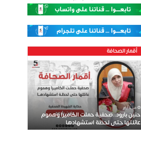
أقمار الصحافة
ين
رود..صحفية
لت
كاميرا
موم
ئلتها
ى
منذ 4 أيام
ظة
حنين بارود..صحفية حملت الكاميرا وهموم
تشهادها
عائلتها حتى لحظة استشهادها